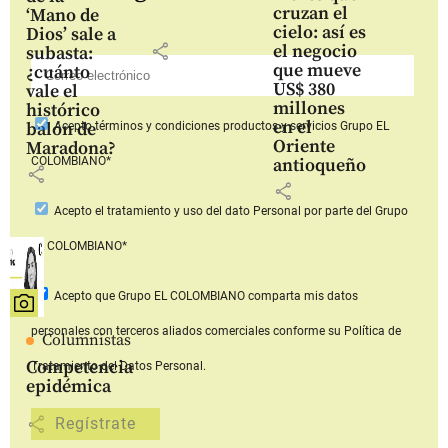
cruzan el
‘Mano de
cielo: así es
Dios’ sale a
share
el negocio
subasta:
que mueve
¿cuánto
US$ 380
vale el
millones
histórico
en el
balón de
Acepto
términos y condiciones productos y servicios
Grupo EL
Oriente
Maradona?
COLOMBIANO*
antioqueño
share
share
Acepto
el tratamiento y uso del dato Personal
por parte del Grupo
EL COLOMBIANO*
Acepto que Grupo EL COLOMBIANO
comparta mis datos
personales con terceros aliados comerciales
conforme su Política de
Columnistas
Competencia
Tratamiento del Datos Personal.
epidémica
share