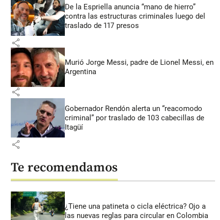
De la Espriella anuncia “mano de hierro”
contra las estructuras criminales luego del
traslado de 117 presos
share
Murió Jorge Messi, padre de Lionel Messi, en
Argentina
share
Gobernador Rendón alerta un “reacomodo
criminal” por traslado de 103 cabecillas de
Itagüí
share
Te recomendamos
¿Tiene una patineta o cicla eléctrica? Ojo a
las nuevas reglas para circular en Colombia