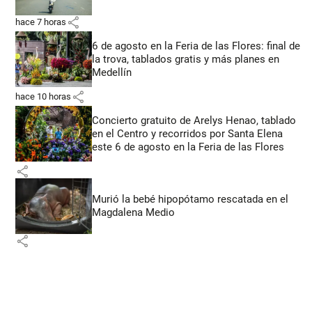
share
hace 7 horas
6 de agosto en la Feria de las Flores: final de
la trova, tablados gratis y más planes en
Medellín
share
hace 10 horas
Concierto gratuito de Arelys Henao, tablado
en el Centro y recorridos por Santa Elena
este 6 de agosto en la Feria de las Flores
share
Murió la bebé hipopótamo rescatada en el
Magdalena Medio
share