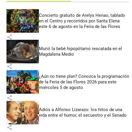
Concierto gratuito de Arelys Henao, tablado
en el Centro y recorridos por Santa Elena
este 6 de agosto en la Feria de las Flores
share
Murió la bebé hipopótamo rescatada en el
Magdalena Medio
share
¿Aún no tiene plan? Conozca la programación
de la Feria de las Flores 2026 para este
miércoles 5 de agosto
share
Adiós a Alfonso Lizarazo: los hitos de una
vida entre el humor, el secuestro y el Senado
share