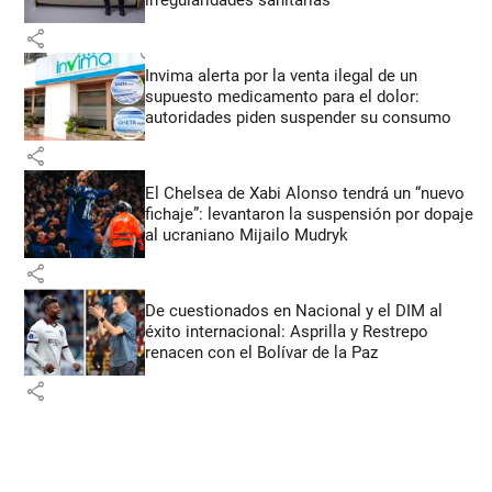
share
Invima alerta por la venta ilegal de un
supuesto medicamento para el dolor:
autoridades piden suspender su consumo
share
El Chelsea de Xabi Alonso tendrá un “nuevo
fichaje”: levantaron la suspensión por dopaje
al ucraniano Mijailo Mudryk
share
De cuestionados en Nacional y el DIM al
éxito internacional: Asprilla y Restrepo
renacen con el Bolívar de la Paz
share