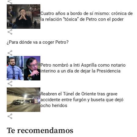
share
Cuatro años a bordo de sí mismo: crónica de
la relación “tóxica” de Petro con el poder
share
¿Para dónde va a coger Petro?
share
Petro nombró a Inti Asprilla como notario
interino a un día de dejar la Presidencia
share
Reabren el Túnel de Oriente tras grave
accidente entre furgón y buseta que dejó
ocho heridos
share
Te recomendamos