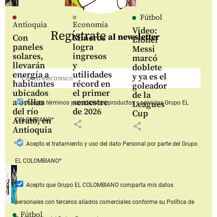
Fútbol
Antioquia
Economía
Video:
Regístrate
al newsletter
Con
Mineros
Lionel
paneles
logra
Messi
solares,
ingresos
marcó
llevarán
y
doblete
energía a
utilidades
y ya es el
habitantes
récord en
goleador
ubicados
el primer
de la
a orillas
semestre
Leagues
Acepto
términos y condiciones productos y servicios
Grupo EL
del río
de 2026
Cup
Atrato, en
COLOMBIANO*
share
share
Antioquia
share
Acepto
el tratamiento y uso del dato Personal
por parte del Grupo
EL COLOMBIANO*
Acepto que Grupo EL COLOMBIANO
comparta mis datos
personales con terceros aliados comerciales
conforme su Política de
Fútbol