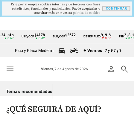
Este portal emplea cookies internas y de terceros con fines
estadísticos, funcionales y publicitarios. Puede aceptarlas o
CONTINUAR
consultar más en nuestra
politica de cookies
4 pts
$4178
$3672
9,9 %
2,8 %
USD/COP
EUR/COP
DESEMPLEO
PIB
Cintillo
▲ 0.67
▲ 0.42
—
▼ 0.30
▲ 0.10
de
Pico y Placa Medellín
Viernes
7 y 9
7 y 9
indicadores
económicos
menu
person
search
Viernes
, 7 de Agosto de 2026
Colombia
Temas recomendados
¿QUÉ SEGUIRÁ DE AQUÍ?