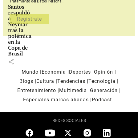
Tratamiento del Datos Personal.
Santos
respaldó
a
Neymar
tras la
polémica
en la
Copa de
Brasil
share
Mundo
Economía
Deportes
Opinión
Blogs
Cultura
Tendencias
Tecnología
Entretenimiento
Multimedia
Generación
Especiales marcas aliadas
Pódcast
REDES SOCIALES