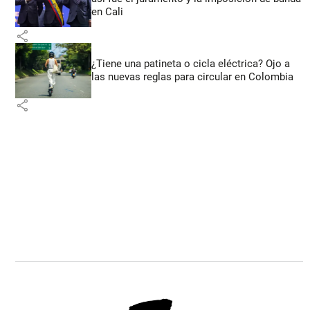
en Cali
share
¿Tiene una patineta o cicla eléctrica? Ojo a
las nuevas reglas para circular en Colombia
share