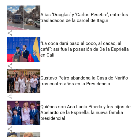
Alias ‘Douglas’ y ‘Carlos Pesebre’, entre los
trasladados de la cárcel de Itagüí
share
“La coca dará paso al coco, al cacao, al
café”: así fue la posesión de De la Espriella
en Cali
share
Gustavo Petro abandona la Casa de Nariño
tras cuatro años en la Presidencia
share
Quiénes son Ana Lucía Pineda y los hijos de
Abelardo de la Espriella, la nueva familia
presidencial
share