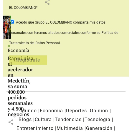
share
EL COLOMBIANO*
Acepto que Grupo EL COLOMBIANO
comparta mis datos
personales con terceros aliados comerciales
conforme su Política de
Tratamiento del Datos Personal.
Economía
Rappi pisa
el
acelerador
en
Medellín,
ya suma
400.000
pedidos
semanales
y 4.500
Mundo
Economía
Deportes
Opinión
negocios
Blogs
Cultura
Tendencias
Tecnología
share
Entretenimiento
Multimedia
Generación