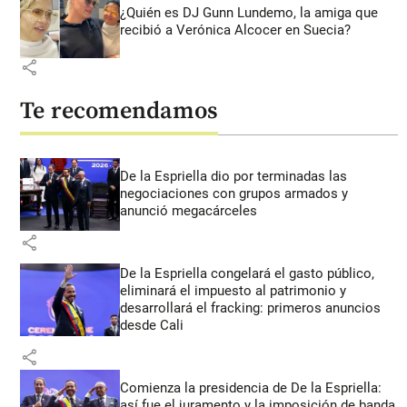
¿Quién es DJ Gunn Lundemo, la amiga que
recibió a Verónica Alcocer en Suecia?
share
Te recomendamos
De la Espriella dio por terminadas las
negociaciones con grupos armados y
anunció megacárceles
share
De la Espriella congelará el gasto público,
eliminará el impuesto al patrimonio y
desarrollará el fracking: primeros anuncios
desde Cali
share
Comienza la presidencia de De la Espriella:
así fue el juramento y la imposición de banda