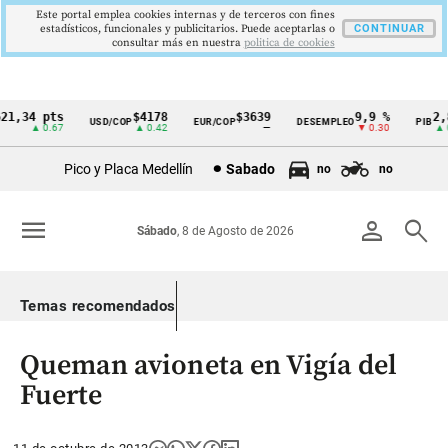
Este portal emplea cookies internas y de terceros con fines
estadísticos, funcionales y publicitarios. Puede aceptarlas o
CONTINUAR
consultar más en nuestra
politica de cookies
1,34 pts
$4178
$3639
9,9 %
2,8
USD/COP
EUR/COP
DESEMPLEO
PIB
Cintillo
▲ 0.67
▲ 0.42
—
▼ 0.30
▲ 0.
de
Pico y Placa Medellín
Sabado
no
no
indicadores
económicos
menu
person
search
Sábado
, 8 de Agosto de 2026
Colombia
Temas recomendados
Queman avioneta en Vigía del
Fuerte