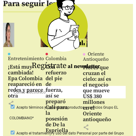
Para seguir leyendo
Oriente
Entretenimiento
Colombia
Antioqueño
Regístrate
al newsletter
¡Está muy
Con
Flores que
cambiada!
refuerzo
cruzan el
Epa Colombia
del pie
cielo: así es
reapareció en
de
el negocio
redes y parece
fuerza,
que mueve
otra
así se
US$ 380
preparó
millones
share
Cali para
en el
Acepto
términos y condiciones productos y servicios
Grupo EL
la
Oriente
posesión
COLOMBIANO*
antioqueño
de De la
share
Espriella
Acepto
el tratamiento y uso del dato Personal
por parte del Grupo