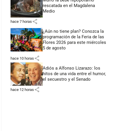
Murió la bebé hipopótamo
rescatada en el Magdalena
Medio
share
hace 7 horas
¿Aún no tiene plan? Conozca la
programación de la Feria de las
Flores 2026 para este miércoles
5 de agosto
share
hace 10 horas
Adiós a Alfonso Lizarazo: los
hitos de una vida entre el humor,
el secuestro y el Senado
share
hace 12 horas