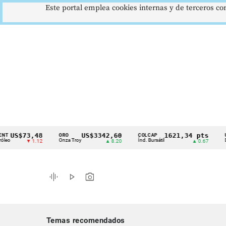
Este portal emplea cookies internas y de terceros con
$73,48
US$3342,60
1621,34 pts
ORO
COLCAP
USD/CO
Cintillo
Onza Troy
Índ. Bursátil
Dólar Spo
▼ 1.12
▲ 8.20
▲ 0.67
de
indicadores
graphic_eq
play_arrow
photo_camera
económicos
Colombia
Temas recomendados