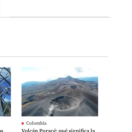
Colombia
os
Volcán Puracé: qué significa la