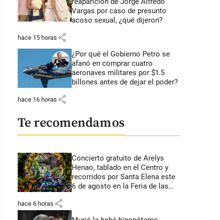
reaparición de Jorge Alfredo
Vargas por caso de presunto
acoso sexual, ¿qué dijeron?
share
hace 15 horas
¿Por qué el Gobierno Petro se
afanó en comprar cuatro
aeronaves militares por $1.5
billones antes de dejar el poder?
share
hace 16 horas
Te recomendamos
Concierto gratuito de Arelys
Henao, tablado en el Centro y
recorridos por Santa Elena este
6 de agosto en la Feria de las
Flores
share
hace 6 horas