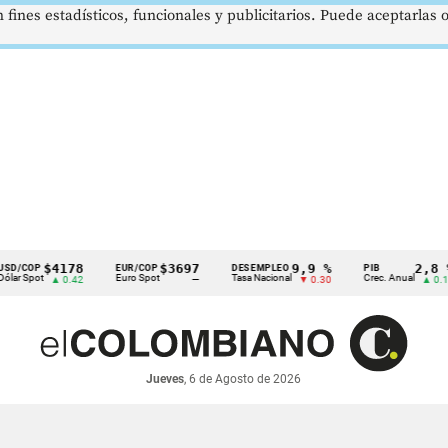
 fines estadísticos, funcionales y publicitarios. Puede aceptarlas
$4178
$3697
9,9 %
2,8 %
P
EUR/COP
DESEMPLEO
PIB
t
Euro Spot
Tasa Nacional
Crec. Anual
▲ 0.42
—
▼ 0.30
▲ 0.10
Jueves
, 6 de Agosto de 2026