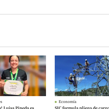
es
Economía
a! Luisa Pineda es
SIC formula pliego de carg