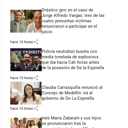
Drástico giro en el caso de
Jorge Alfredo Vargas: tres de las
cuatro presuntas víctimas
renunciaron a participar en el
juicio
share
hace 16 horas
Policía neutralizó buseta con
media tonelada de explosivos
que iba hacia Cali horas antes
de la posesión de De la Espriella
share
hace 13 horas
Claudia Carrasquilla renunció al
Concejo de Medellín: irá al
gobierno de De La Espriella
share
hace 13 horas
Inés María Zabaraín y sus hijos
se pronunciaron tras la