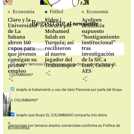
Economía
Fútbol
Economía
Claro y la
Video |
Acolgen
Regístrate
al newsletter
Universidad
Locura por
denuncia
de La
Mohamed
supuesto
Sabana
Salah en
“hostigamiento
abren 160
Turquía; así
institucional”
cupos para
recibieron
tras
que jóvenes
al nuevo
investigación
consigan su
jugador del
de la SIC a
primer
Trabzonspor
Enel, Celsia y
Acepto
términos y condiciones productos y servicios
Grupo EL
empleo
AES
share
COLOMBIANO*
share
share
Acepto
el tratamiento y uso del dato Personal
por parte del Grupo
EL COLOMBIANO*
Acepto que Grupo EL COLOMBIANO
comparta mis datos
personales con terceros aliados comerciales
conforme su Política de
Economía