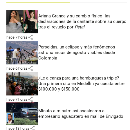
Ariana Grande y su cambio físico: las
declaraciones de la cantante sobre su cuerpo
tras el revuelo por
Petal
share
hace 7 horas
Perseidas, un eclipse y más fenómenos
astronómicos de agosto visibles desde
Colombia
share
hace 6 horas
¿Le alcanza para una hamburguesa triple?
Una primera cita en Medellín ya cuesta entre
$100.000 y $150.000
share
hace 7 horas
Minuto a minuto: así asesinaron a
empresario aguacatero en mall de Envigado
share
hace 13 horas