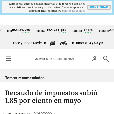
Este portal emplea cookies internas y de terceros con fines
estadísticos, funcionales y publicitarios. Puede aceptarlas o
CONTINUAR
consultar más en nuestra
politica de cookies
US$3342,60
1621,34 pts
$4178
$369
ORO
COLCAP
USD/COP
EUR/COP
Cintillo
▲ 8.20
▲ 0.67
▲ 0.42
de
Pico y Placa Medellín
Jueves
3 y 6
3 y 6
indicadores
económicos
menu
person
search
Jueves
, 6 de Agosto de 2026
Colombia
Temas recomendados
Recaudo de impuestos subió
1,85 por ciento en mayo