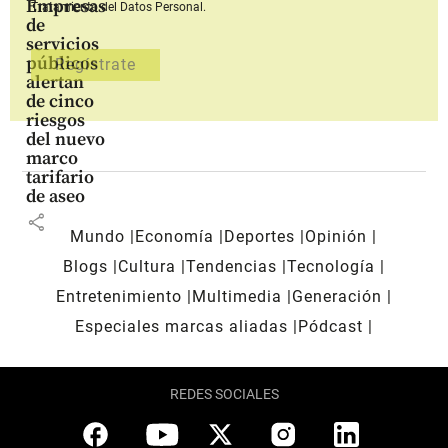
Empresas
Tratamiento del Datos Personal.
de
servicios
públicos
alertan
de cinco
riesgos
del nuevo
marco
tarifario
de aseo
share
Mundo
Economía
Deportes
Opinión
Blogs
Cultura
Tendencias
Tecnología
Entretenimiento
Multimedia
Generación
Especiales marcas aliadas
Pódcast
REDES SOCIALES