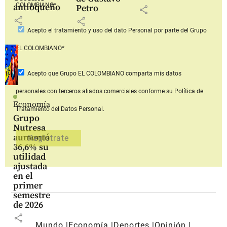
COLOMBIANO*
antioqueño
Petro
share
share
share
Acepto
el tratamiento y uso del dato Personal
por parte del Grupo
EL COLOMBIANO*
Acepto que Grupo EL COLOMBIANO
comparta mis datos
personales con terceros aliados comerciales
conforme su Política de
Economía
Tratamiento del Datos Personal.
Grupo
Nutresa
aumentó
36,6% su
utilidad
ajustada
en el
primer
semestre
de 2026
share
Mundo
Economía
Deportes
Opinión