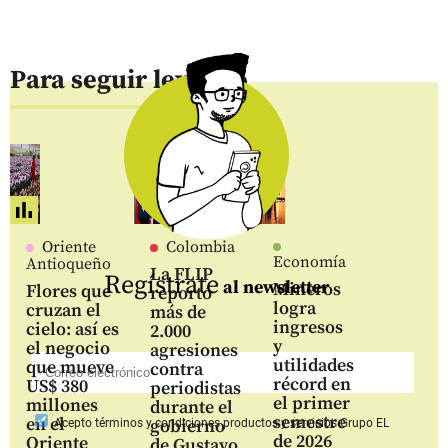
Para seguir leyendo
Oriente
Colombia
Economía
Antioqueño
La FLIP
Regístrate
al newsletter
Mineros
Flores que
reportó
logra
cruzan el
más de
ingresos
cielo: así es
2.000
y
el negocio
agresiones
utilidades
que mueve
contra
récord en
US$ 380
periodistas
el primer
millones
durante el
semestre
en el
gobierno
Acepto
términos y condiciones productos y servicios
Grupo EL
de 2026
Oriente
de Gustavo