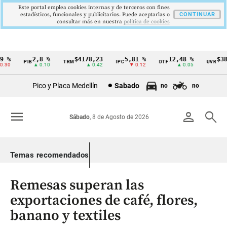
Este portal emplea cookies internas y de terceros con fines
estadísticos, funcionales y publicitarios. Puede aceptarlas o
CONTINUAR
consultar más en nuestra
politica de cookies
 %
2,8 %
$4178,23
5,81 %
12,48 %
$386
PIB
TRM
IPC
DTF
UVR
Cintillo
30
▲ 0.10
▲ 0.42
▼ 0.12
▲ 0.05
de
Pico y Placa Medellín
Sabado
no
no
indicadores
económicos
menu
person
search
Sábado
, 8 de Agosto de 2026
Colombia
Temas recomendados
Remesas superan las
exportaciones de café, flores,
banano y textiles