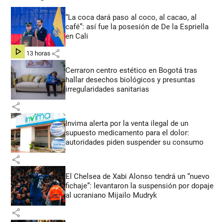
“La coca dará paso al coco, al cacao, al
café”: así fue la posesión de De la Espriella
en Cali
share
hace 13 horas
Cerraron centro estético en Bogotá tras
hallar desechos biológicos y presuntas
irregularidades sanitarias
share
Invima alerta por la venta ilegal de un
supuesto medicamento para el dolor:
autoridades piden suspender su consumo
share
El Chelsea de Xabi Alonso tendrá un “nuevo
fichaje”: levantaron la suspensión por dopaje
al ucraniano Mijailo Mudryk
share