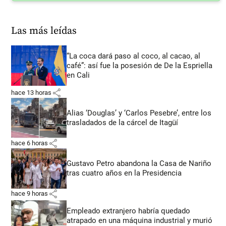
Las más leídas
“La coca dará paso al coco, al cacao, al
café”: así fue la posesión de De la Espriella
en Cali
share
hace 13 horas
Alias ‘Douglas’ y ‘Carlos Pesebre’, entre los
trasladados de la cárcel de Itagüí
share
hace 6 horas
Gustavo Petro abandona la Casa de Nariño
tras cuatro años en la Presidencia
share
hace 9 horas
Empleado extranjero habría quedado
atrapado en una máquina industrial y murió