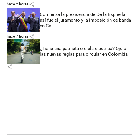
share
hace 2 horas
Comienza la presidencia de De la Espriella:
así fue el juramento y la imposición de banda
en Cali
share
hace 7 horas
¿Tiene una patineta o cicla eléctrica? Ojo a
las nuevas reglas para circular en Colombia
share