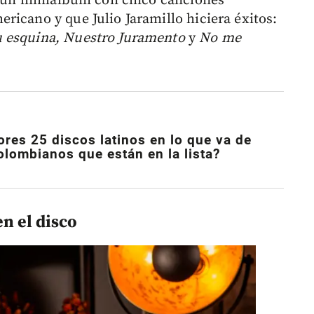
), un miniálbum con cinco canciones
ricano y que Julio Jaramillo hiciera éxitos:
u esquina, Nuestro Juramento
y
No me
ores 25 discos latinos en lo que va de
olombianos que están en la lista?
en el disco