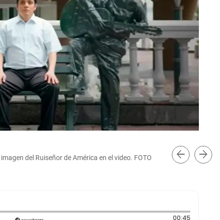
arrow_back
arrow_forward
 imagen del Ruiseñor de América en el video. FOTO
Jul
Jua
Duración
00:45