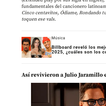
(extended play por sus sigla en inglés
fundamentales del cancionero latinoame
Cinco centavitos, Ódiame, Rondando t
toquen ese vals.
Música
Billboard reveló los mej
2025, ¿cuáles son los c
Así revivieron a Julio Jaramillo 