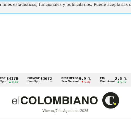
 fines estadísticos, funcionales y publicitarios. Puede aceptarlas
78
$3672
9,9 %
2,8 %
EUR/COP
DESEMPLEO
PIB
TRM
Euro Spot
Tasa Nacional
Crec. Anual
Tasa 
.42
—
▼ 0.30
▲ 0.10
Viernes
, 7 de Agosto de 2026