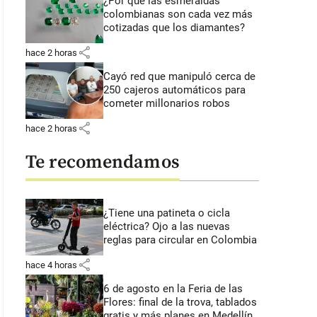
¿Por qué las esmeraldas
colombianas son cada vez más
cotizadas que los diamantes?
share
hace 2 horas
Cayó red que manipuló cerca de
250 cajeros automáticos para
cometer millonarios robos
share
hace 2 horas
Te recomendamos
¿Tiene una patineta o cicla
eléctrica? Ojo a las nuevas
reglas para circular en Colombia
share
hace 4 horas
6 de agosto en la Feria de las
Flores: final de la trova, tablados
gratis y más planes en Medellín