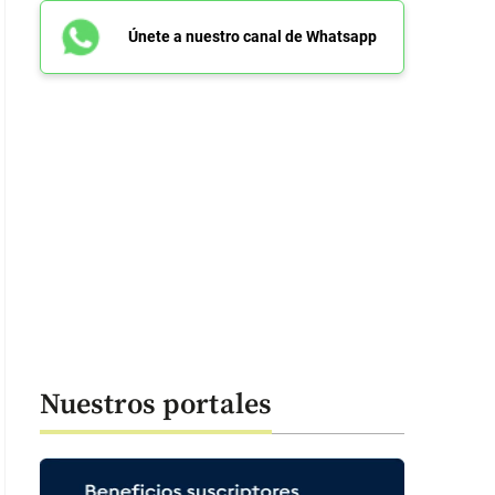
Únete a nuestro canal de Whatsapp
io Jaramillo (en el círculo a la derecha) fue uno de los grandes interpretes
n Fernando Velasco quiso homenajearlo en el natalicio 90. FOTOS Cort
Nuestros portales
: 45 segundos