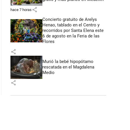
share
hace 7 horas
Concierto gratuito de Arelys
Henao, tablado en el Centro y
recorridos por Santa Elena este
6 de agosto en la Feria de las
Flores
share
Murió la bebé hipopótamo
rescatada en el Magdalena
Medio
share