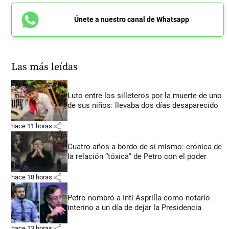
Únete a nuestro canal de Whatsapp
Las más leídas
Luto entre los silleteros por la muerte de uno
de sus niños: llevaba dos días desaparecido
share
hace 11 horas
Cuatro años a bordo de sí mismo: crónica de
la relación “tóxica” de Petro con el poder
share
hace 18 horas
Petro nombró a Inti Asprilla como notario
interino a un día de dejar la Presidencia
share
hace 13 horas