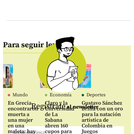
Para seguir leyendo
Mundo
Economía
Deportes
En Grecia
Claro y la
Gustavo Sánchez
Regístrate
al newsletter
encontraron
Universidad
brilla con un oro
muerta a
de La
para la natación
una mujer
Sabana
artística de
en una
abren 160
Colombia en
maleta: hay
cupos para
Juegos