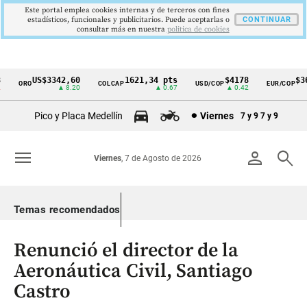
Este portal emplea cookies internas y de terceros con fines
estadísticos, funcionales y publicitarios. Puede aceptarlas o
CONTINUAR
consultar más en nuestra
politica de cookies
US$3342,60
1621,34 pts
$4178
$367
ORO
COLCAP
USD/COP
EUR/COP
Cintillo
▲ 8.20
▲ 0.67
▲ 0.42
de
Pico y Placa Medellín
Viernes
7 y 9
7 y 9
indicadores
económicos
menu
person
search
Viernes
, 7 de Agosto de 2026
Colombia
Temas recomendados
Renunció el director de la
Aeronáutica Civil, Santiago
Castro