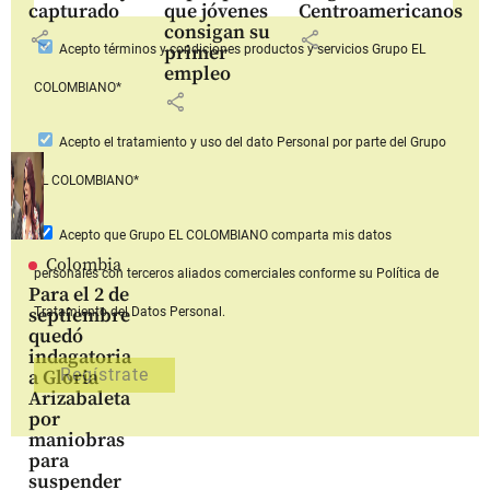
capturado
que jóvenes
Centroamericanos
consigan su
share
share
primer
Acepto
términos y condiciones productos y servicios
Grupo EL
empleo
COLOMBIANO*
share
Acepto
el tratamiento y uso del dato Personal
por parte del Grupo
EL COLOMBIANO*
Acepto que Grupo EL COLOMBIANO
comparta mis datos
Colombia
personales con terceros aliados comerciales
conforme su Política de
Para el 2 de
septiembre
Tratamiento del Datos Personal.
quedó
indagatoria
a Gloria
Arizabaleta
por
maniobras
para
suspender