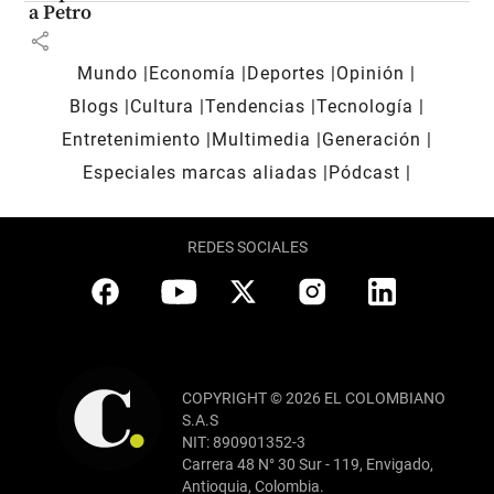
a Petro
share
Mundo
Economía
Deportes
Opinión
Blogs
Cultura
Tendencias
Tecnología
Entretenimiento
Multimedia
Generación
Especiales marcas aliadas
Pódcast
REDES SOCIALES
COPYRIGHT © 2026 EL COLOMBIANO
S.A.S
NIT: 890901352-3
Carrera 48 N° 30 Sur - 119, Envigado,
Antioquia, Colombia.