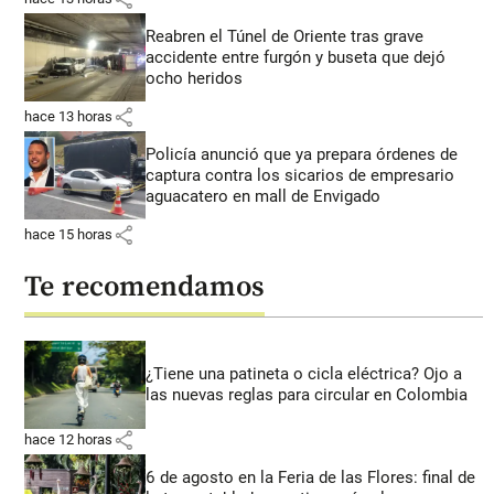
Reabren el Túnel de Oriente tras grave
accidente entre furgón y buseta que dejó
ocho heridos
share
hace 13 horas
Policía anunció que ya prepara órdenes de
captura contra los sicarios de empresario
aguacatero en mall de Envigado
share
hace 15 horas
Te recomendamos
¿Tiene una patineta o cicla eléctrica? Ojo a
las nuevas reglas para circular en Colombia
share
hace 12 horas
6 de agosto en la Feria de las Flores: final de