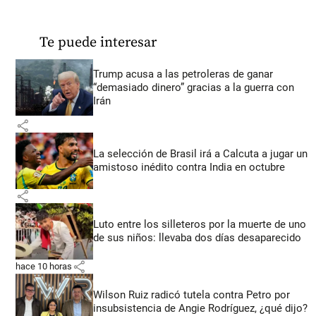
Te puede interesar
Trump acusa a las petroleras de ganar
“demasiado dinero” gracias a la guerra con
Irán
share
La selección de Brasil irá a Calcuta a jugar un
amistoso inédito contra India en octubre
share
Luto entre los silleteros por la muerte de uno
de sus niños: llevaba dos días desaparecido
share
hace 10 horas
Wilson Ruiz radicó tutela contra Petro por
insubsistencia de Angie Rodríguez, ¿qué dijo?