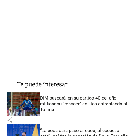
Te puede interesar
DIM buscará, en su partido 40 del año,
ratificar su “renacer” en Liga enfrentando al
Tolima
share
“La coca dará paso al coco, al cacao, al