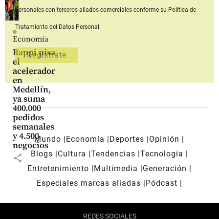
personales con terceros aliados comerciales
conforme su Política de
Tratamiento del Datos Personal.
Economía
Rappi pisa
el
acelerador
en
Medellín,
ya suma
400.000
pedidos
semanales
y 4.500
Mundo
Economía
Deportes
Opinión
negocios
Blogs
Cultura
Tendencias
Tecnología
share
Entretenimiento
Multimedia
Generación
Especiales marcas aliadas
Pódcast
REDES SOCIALES