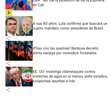
café”: así fue la posesión de De la Espriella
en Cali
share
A sus 80 años, Lula confirma que buscará un
cuarto mandato como presidente de Brasil
share
¡Pilas con las quemas! Barbosa decretó
alerta naranja por incendios forestales
share
EE. UU. investiga ciberataques contra
sistemas de agua en al menos siete estados;
sospechas apuntan a Irán
share