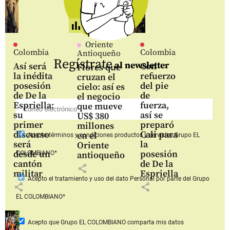
Oriente
Colombia
Colombia
Antioqueño
Regístrate
al newsletter
Así será
Con
Flores que
la inédita
refuerzo
cruzan el
posesión
del pie
cielo: así es
de De la
de
el negocio
Espriella:
fuerza,
que mueve
su
así se
US$ 380
primer
preparó
millones
discurso
Cali para
en el
Acepto
términos y condiciones productos y servicios
Grupo EL
será
la
Oriente
desde un
posesión
COLOMBIANO*
antioqueño
cantón
de De la
share
militar
Espriella
Acepto
el tratamiento y uso del dato Personal
por parte del Grupo
share
share
EL COLOMBIANO*
Acepto que Grupo EL COLOMBIANO
comparta mis datos