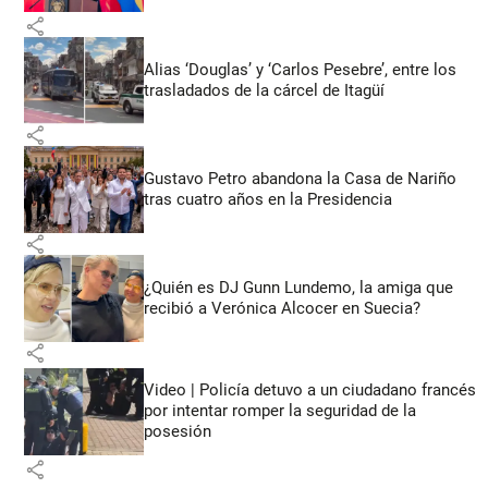
share
Alias ‘Douglas’ y ‘Carlos Pesebre’, entre los
trasladados de la cárcel de Itagüí
share
Gustavo Petro abandona la Casa de Nariño
tras cuatro años en la Presidencia
share
¿Quién es DJ Gunn Lundemo, la amiga que
recibió a Verónica Alcocer en Suecia?
share
Video | Policía detuvo a un ciudadano francés
por intentar romper la seguridad de la
posesión
share