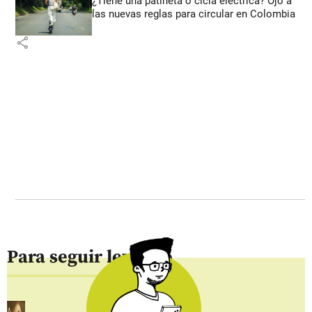
¿Tiene una patineta o cicla eléctrica? Ojo a
las nuevas reglas para circular en Colombia
share
Para seguir leyendo