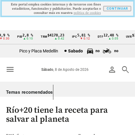
Este portal emplea cookies internas y de terceros con fines
estadísticos, funcionales y publicitarios. Puede aceptarlas o
CONTINUAR
consultar más en nuestra
politica de cookies
9 %
2,8 %
$4178,23
5,81 %
12,48 %
$38
PIB
TRM
IPC
DTF
UVR
Cintillo
0.30
▲ 0.10
▲ 0.42
▼ 0.12
▲ 0.05
de
Pico y Placa Medellín
Sabado
no
no
indicadores
económicos
menu
person
search
Sábado
, 8 de Agosto de 2026
Colombia
Temas recomendados
Río+20 tiene la receta para
salvar al planeta