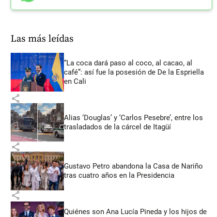
Las más leídas
“La coca dará paso al coco, al cacao, al
café”: así fue la posesión de De la Espriella
en Cali
share
Alias ‘Douglas’ y ‘Carlos Pesebre’, entre los
trasladados de la cárcel de Itagüí
share
Gustavo Petro abandona la Casa de Nariño
tras cuatro años en la Presidencia
share
Quiénes son Ana Lucía Pineda y los hijos de