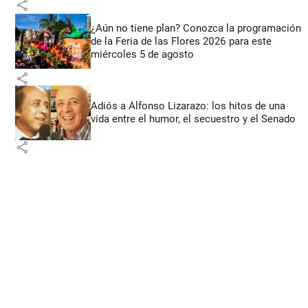
share
¿Aún no tiene plan? Conozca la programación
de la Feria de las Flores 2026 para este
miércoles 5 de agosto
share
Adiós a Alfonso Lizarazo: los hitos de una
vida entre el humor, el secuestro y el Senado
share