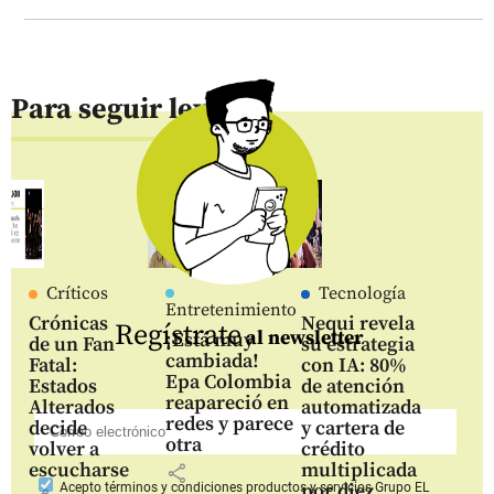
Para seguir leyendo
Críticos
Tecnología
Entretenimiento
Crónicas
Nequi revela
Regístrate
al newsletter
¡Está muy
de un Fan
su estrategia
cambiada!
Fatal:
con IA: 80%
Epa Colombia
Estados
de atención
reapareció en
Alterados
automatizada
redes y parece
decide
y cartera de
otra
volver a
crédito
escucharse
multiplicada
share
por diez
Acepto
términos y condiciones productos y servicios
Grupo EL