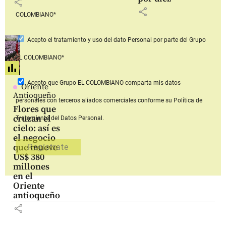
share
share
COLOMBIANO*
Acepto
el tratamiento y uso del dato Personal
por parte del Grupo
EL COLOMBIANO*
Acepto que Grupo EL COLOMBIANO
comparta mis datos
Oriente
Antioqueño
personales con terceros aliados comerciales
conforme su Política de
Flores que
cruzan el
Tratamiento del Datos Personal.
cielo: así es
el negocio
que mueve
US$ 380
millones
en el
Oriente
antioqueño
share