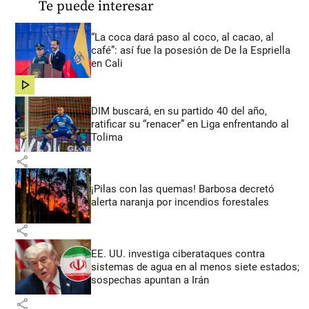
Te puede interesar
“La coca dará paso al coco, al cacao, al
café”: así fue la posesión de De la Espriella
en Cali
share
DIM buscará, en su partido 40 del año,
ratificar su “renacer” en Liga enfrentando al
Tolima
share
¡Pilas con las quemas! Barbosa decretó
alerta naranja por incendios forestales
share
EE. UU. investiga ciberataques contra
sistemas de agua en al menos siete estados;
sospechas apuntan a Irán
share