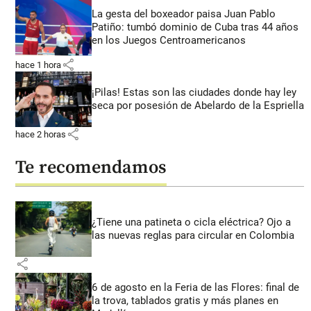
La gesta del boxeador paisa Juan Pablo
Patiño: tumbó dominio de Cuba tras 44 años
en los Juegos Centroamericanos
share
hace 1 hora
¡Pilas! Estas son las ciudades donde hay ley
seca por posesión de Abelardo de la Espriella
share
hace 2 horas
Te recomendamos
¿Tiene una patineta o cicla eléctrica? Ojo a
las nuevas reglas para circular en Colombia
share
6 de agosto en la Feria de las Flores: final de
la trova, tablados gratis y más planes en