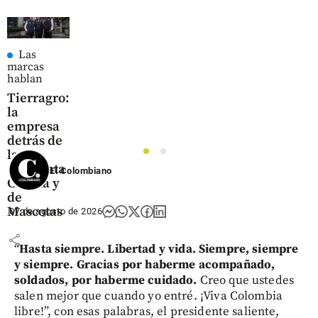
Las
marcas
hablan
Tierragro:
la
empresa
detrás de
la
1
2
Caminata
El Colombiano
Canina y
de
Mascotas
07 de agosto de 2026
share
“
Hasta siempre. Libertad y vida. Siempre, siempre
y siempre. Gracias por haberme acompañado,
soldados, por haberme cuidado.
Creo que ustedes
salen mejor que cuando yo entré. ¡Viva Colombia
libre!”, con esas palabras, el presidente saliente,