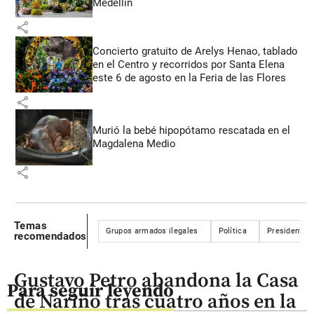
Medellín
share
Concierto gratuito de Arelys Henao, tablado
en el Centro y recorridos por Santa Elena
este 6 de agosto en la Feria de las Flores
share
Murió la bebé hipopótamo rescatada en el
Magdalena Medio
share
Temas
Grupos armados ilegales
Política
Presidentes
recomendados
Gustavo Petro abandona la Casa
Para seguir leyendo
de Nariño tras cuatro años en la