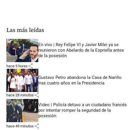
Las más leídas
En vivo | Rey Felipe VI y Javier Milei ya se
reunieron con Abelardo de la Espriella antes
de la posesión
share
hace 5 horas
Gustavo Petro abandona la Casa de Nariño
tras cuatro años en la Presidencia
share
hace 28 minutos
Video | Policía detuvo a un ciudadano francés
por intentar romper la seguridad de la
posesión
share
hace 49 minutos