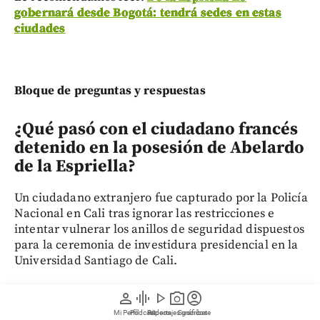
gobernará desde Bogotá: tendrá sedes en estas
ciudades
Bloque de preguntas y respuestas
¿Qué pasó con el ciudadano francés
detenido en la posesión de Abelardo
de la Espriella?
Un ciudadano extranjero fue capturado por la Policía
Nacional en Cali tras ignorar las restricciones e
intentar vulnerar los anillos de seguridad dispuestos
para la ceremonia de investidura presidencial en la
Universidad Santiago de Cali.
¿Cómo ocurrieron los hechos de la
person
graphic_eq
play_arrow
photo_camera
account_circle
captura del extranjero en Cali?
Mi Perfil
Pódcast
Reportajes gráficos
Videos
Suscríbete