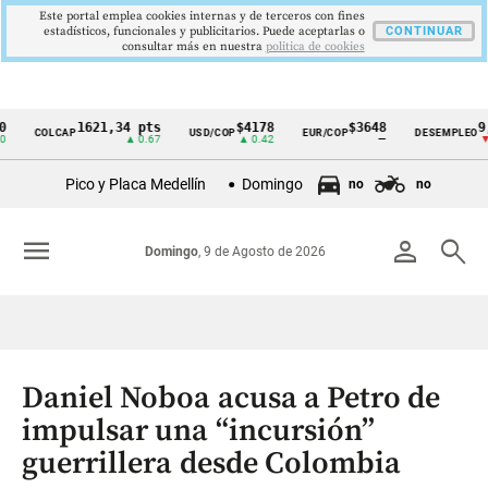
Este portal emplea cookies internas y de terceros con fines
estadísticos, funcionales y publicitarios. Puede aceptarlas o
CONTINUAR
consultar más en nuestra
politica de cookies
1621,34 pts
$4178
$3648
9,9 %
COLCAP
USD/COP
EUR/COP
DESEMPLEO
Cintillo
▲ 0.67
▲ 0.42
—
▼ 0.30
de
Pico y Placa Medellín
Domingo
no
no
indicadores
económicos
menu
person
search
Domingo
, 9 de Agosto de 2026
Colombia
Daniel Noboa acusa a Petro de
impulsar una “incursión”
guerrillera desde Colombia