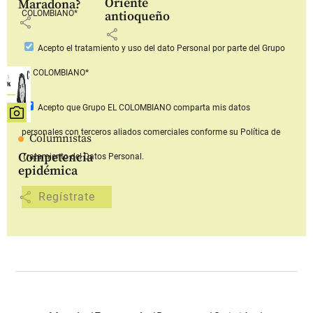
Oriente
Maradona?
COLOMBIANO*
antioqueño
share
share
Acepto
el tratamiento y uso del dato Personal
por parte del Grupo
EL COLOMBIANO*
Acepto que Grupo EL COLOMBIANO
comparta mis datos
personales con terceros aliados comerciales
conforme su Política de
Columnistas
Competencia
Tratamiento del Datos Personal.
epidémica
share