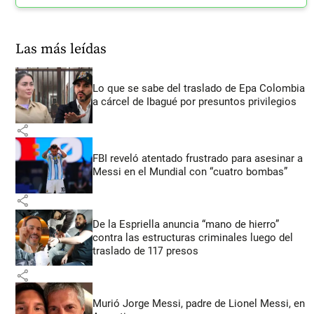
Las más leídas
Lo que se sabe del traslado de Epa Colombia
a cárcel de Ibagué por presuntos privilegios
share
FBI reveló atentado frustrado para asesinar a
Messi en el Mundial con “cuatro bombas”
share
De la Espriella anuncia “mano de hierro”
contra las estructuras criminales luego del
traslado de 117 presos
share
Murió Jorge Messi, padre de Lionel Messi, en