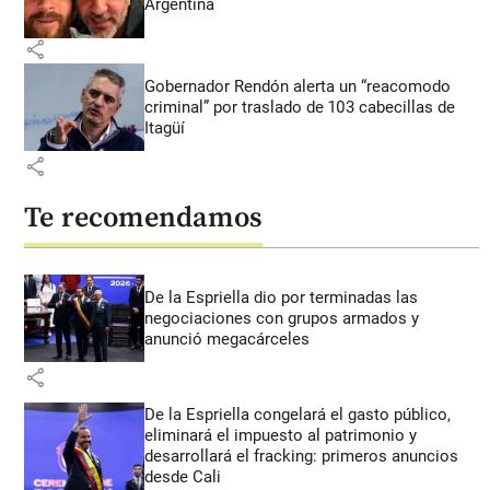
Argentina
share
Gobernador Rendón alerta un “reacomodo
criminal” por traslado de 103 cabecillas de
Itagüí
share
Te recomendamos
De la Espriella dio por terminadas las
negociaciones con grupos armados y
anunció megacárceles
share
De la Espriella congelará el gasto público,
eliminará el impuesto al patrimonio y
desarrollará el fracking: primeros anuncios
desde Cali