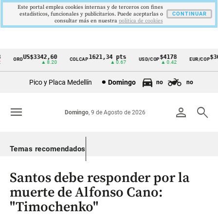
Este portal emplea cookies internas y de terceros con fines
estadísticos, funcionales y publicitarios. Puede aceptarlas o
CONTINUAR
consultar más en nuestra
politica de cookies
US$3342,60
1621,34 pts
$4178
$364
ORO
COLCAP
USD/COP
EUR/COP
Cintillo
▲ 8.20
▲ 0.67
▲ 0.42
de
Pico y Placa Medellín
Domingo
no
no
indicadores
económicos
menu
person
search
Domingo
, 9 de Agosto de 2026
Colombia
Temas recomendados
Santos debe responder por la
muerte de Alfonso Cano:
"Timochenko"