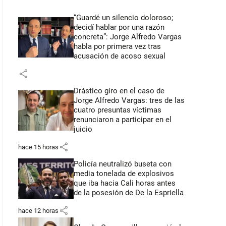
“Guardé un silencio doloroso;
decidí hablar por una razón
concreta”: Jorge Alfredo Vargas
habla por primera vez tras
acusación de acoso sexual
share
Drástico giro en el caso de
Jorge Alfredo Vargas: tres de las
cuatro presuntas víctimas
renunciaron a participar en el
juicio
share
hace 15 horas
Policía neutralizó buseta con
media tonelada de explosivos
que iba hacia Cali horas antes
de la posesión de De la Espriella
share
hace 12 horas