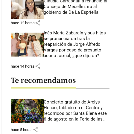
Claudia Carrasquilla renunció al
Concejo de Medellín: irá al
gobierno de De La Espriella
share
hace 12 horas
Inés María Zabaraín y sus hijos
se pronunciaron tras la
reaparición de Jorge Alfredo
Vargas por caso de presunto
acoso sexual, ¿qué dijeron?
share
hace 14 horas
Te recomendamos
Concierto gratuito de Arelys
Henao, tablado en el Centro y
recorridos por Santa Elena este
6 de agosto en la Feria de las
Flores
share
hace 5 horas