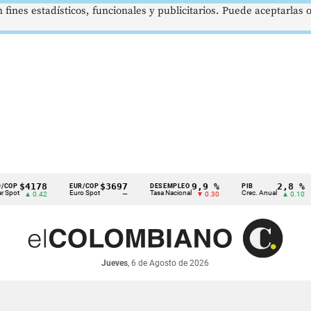
 fines estadísticos, funcionales y publicitarios. Puede aceptarlas
$4178
$3697
9,9 %
2,8 %
EUR/COP
DESEMPLEO
PIB
T
Euro Spot
Tasa Nacional
Crec. Anual
T
▲ 0.42
—
▼ 0.30
▲ 0.10
Jueves
, 6 de Agosto de 2026