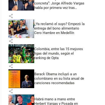
concreta”: Jorge Alfredo Vargas
habla por primera vez tras
acusación de acoso sexual
share
¿Ya reclamó el suyo? Empezó la
entrega del bono alimentario
Cero Hambre en Medellín
share
Colombia, entre las 15 mejores
ligas del mundo, según el
ranking de Opta
share
Barack Obama incluyó a un
colombiano en su lista anual de
canciones recomendadas
share
Habrá mano a mano entre
Herbert Vargas y Posada en