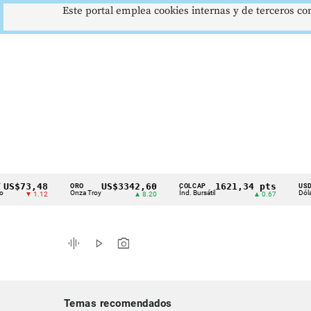
Este portal emplea cookies internas y de terceros con
73,48
US$3342,60
1621,34 pts
ORO
COLCAP
USD/COP
Cintillo
Onza Troy
Índ. Bursátil
Dólar Spot
▼ 1.12
▲ 8.20
▲ 0.67
de
indicadores
graphic_eq
play_arrow
photo_camera
económicos
Colombia
Temas recomendados