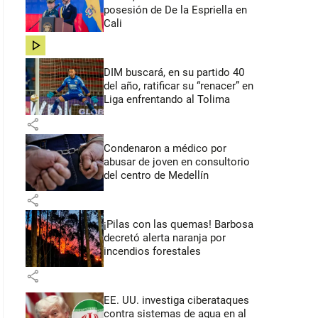
posesión de De la Espriella en
Cali
share
DIM buscará, en su partido 40
del año, ratificar su “renacer” en
Liga enfrentando al Tolima
share
Condenaron a médico por
abusar de joven en consultorio
del centro de Medellín
share
¡Pilas con las quemas! Barbosa
decretó alerta naranja por
incendios forestales
share
EE. UU. investiga ciberataques
contra sistemas de agua en al