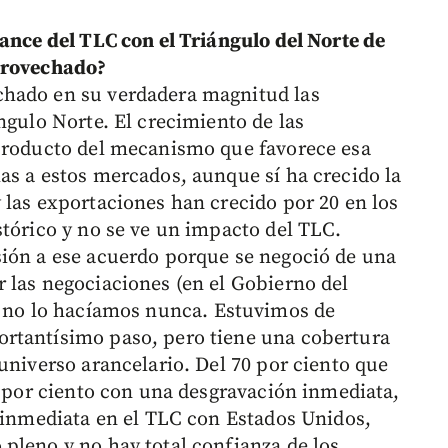
vance del TLC con el Triángulo del Norte de
aprovechado?
chado en su verdadera magnitud las
ngulo Norte. El crecimiento de las
 producto del mecanismo que favorece esa
as a estos mercados, aunque sí ha crecido la
 las exportaciones han crecido por 20 en los
stórico y no se ve un impacto del TLC.
sión a ese acuerdo porque se negoció de una
 las negociaciones (en el Gobierno del
, no lo hacíamos nunca. Estuvimos de
rtantísimo paso, pero tiene una cobertura
universo arancelario. Del 70 por ciento que
0 por ciento con una desgravación inmediata,
n inmediata en el TLC con Estados Unidos,
pleno y no hay total confianza de los