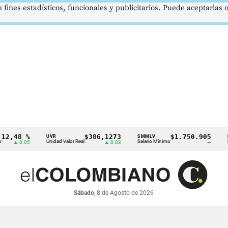
 fines estadísticos, funcionales y publicitarios. Puede aceptarlas
8 %
$386,1273
$1.750.905
UVR
SMMLV
BRENT
Unidad Valor Real
Salario Mínimo
Petróleo
0.05
▲ 0.03
—
Sábado
, 8 de Agosto de 2026