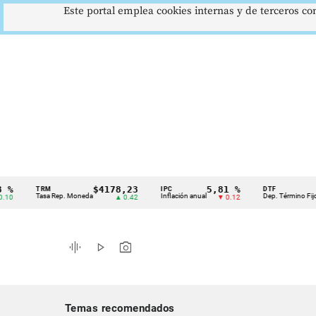
Este portal emplea cookies internas y de terceros con
$4178,23
5,81 %
12,4
TRM
IPC
DTF
Cintillo
Tasa Rep. Moneda
Inflación anual
Dep. Término Fijo
▲ 0.42
▼ 0.12
▲ 
de
indicadores
graphic_eq
play_arrow
photo_camera
económicos
Colombia
Temas recomendados