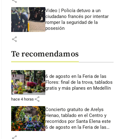
share
Video | Policía detuvo a un
ciudadano francés por intentar
romper la seguridad de la
posesión
share
Te recomendamos
6 de agosto en la Feria de las
Flores: final de la trova, tablados
gratis y más planes en Medellín
share
hace 4 horas
Concierto gratuito de Arelys
Henao, tablado en el Centro y
recorridos por Santa Elena este
6 de agosto en la Feria de las
Flores
share