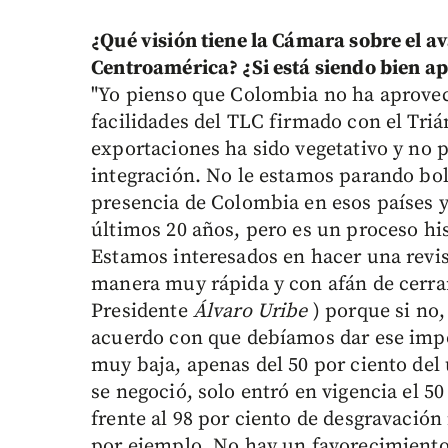
¿Qué visión tiene la Cámara sobre el a
Centroamérica? ¿Si está siendo bien 
"Yo pienso que Colombia no ha aprove
facilidades del TLC firmado con el Triá
exportaciones ha sido vegetativo y no
integración. No le estamos parando bol
presencia de Colombia en esos países y
últimos 20 años, pero es un proceso hi
Estamos interesados en hacer una revi
manera muy rápida y con afán de cerrar
Presidente
Álvaro Uribe
) porque si no
acuerdo con que debíamos dar ese impo
muy baja, apenas del 50 por ciento del 
se negoció, solo entró en vigencia el 5
frente al 98 por ciento de desgravació
por ejemplo. No hay un favorecimiento 