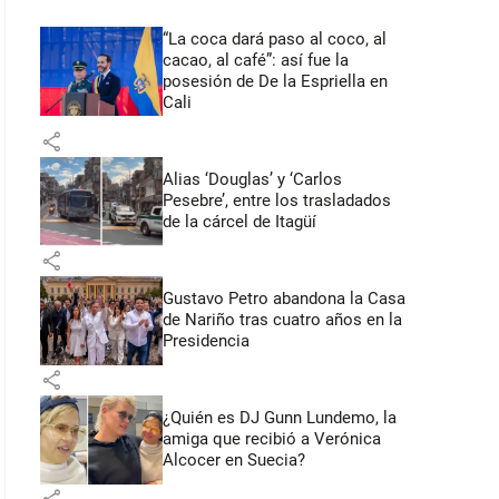
“La coca dará paso al coco, al
cacao, al café”: así fue la
posesión de De la Espriella en
Cali
share
Alias ‘Douglas’ y ‘Carlos
Pesebre’, entre los trasladados
de la cárcel de Itagüí
share
Gustavo Petro abandona la Casa
de Nariño tras cuatro años en la
Presidencia
share
¿Quién es DJ Gunn Lundemo, la
amiga que recibió a Verónica
Alcocer en Suecia?