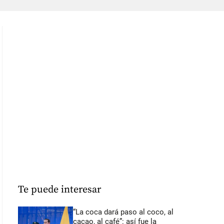
Te puede interesar
“La coca dará paso al coco, al
cacao, al café”: así fue la