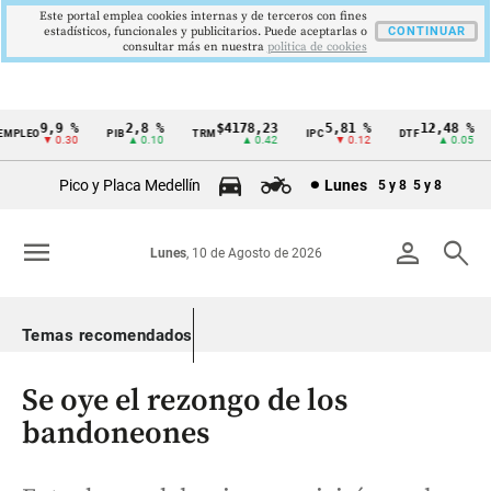
Este portal emplea cookies internas y de terceros con fines
estadísticos, funcionales y publicitarios. Puede aceptarlas o
CONTINUAR
consultar más en nuestra
politica de cookies
9,9 %
2,8 %
$4178,23
5,81 %
12,48 %
PLEO
PIB
TRM
IPC
DTF
Cintillo
▼ 0.30
▲ 0.10
▲ 0.42
▼ 0.12
▲ 0.05
de
Pico y Placa Medellín
Lunes
5 y 8
5 y 8
indicadores
económicos
menu
person
search
Lunes
, 10 de Agosto de 2026
Colombia
Temas recomendados
Se oye el rezongo de los
bandoneones