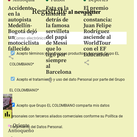
Accidente
Esta es la
El premio
Regístrate
al newsletter
en la
historia
a la
autopista
detrás de
constancia:
Medellín-
la famosa
Juan Felipe
Bogotá dejó
servilleta
Rodríguez
un
del papá
asciende al
motociclista
de Messi
WorldTour
fallecido
que lo
con el EF
ligó por
Education
Acepto
términos y condiciones productos y servicios
Grupo EL
share
siempre
share
COLOMBIANO*
al
Barcelona
share
Acepto
el tratamiento y uso del dato Personal
por parte del Grupo
EL COLOMBIANO*
Acepto que Grupo EL COLOMBIANO
comparta mis datos
personales con terceros aliados comerciales
conforme su Política de
Oriente
Tratamiento del Datos Personal.
Antioqueño