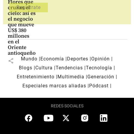
Flores que
cruzan el
cielo: así es
el negocio
que mueve
US$ 380
millones
en el
Oriente
antioqueño
Mundo
Economía
Deportes
Opinión
share
Blogs
Cultura
Tendencias
Tecnología
Entretenimiento
Multimedia
Generación
Especiales marcas aliadas
Pódcast
REDES SOCIALES