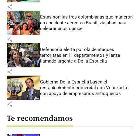
share
Estas son las tres colombianas que murieron
en accidente aéreo en Brasil; viajaban para
celebrar unos quince
share
Defensoría alerta por ola de ataques
terroristas en 11 departamentos y lanza
llamado urgente a De la Espriella
share
Gobierno De la Espriella busca el
restablecimiento comercial con Venezuela
con apoyo de empresarios antioqueños
share
Te recomendamos