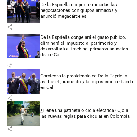
De la Espriella dio por terminadas las
negociaciones con grupos armados y
anunció megacárceles
share
De la Espriella congelará el gasto público,
eliminará el impuesto al patrimonio y
desarrollará el fracking: primeros anuncios
desde Cali
share
Comienza la presidencia de De la Espriella:
así fue el juramento y la imposición de banda
en Cali
share
¿Tiene una patineta o cicla eléctrica? Ojo a
las nuevas reglas para circular en Colombia
share