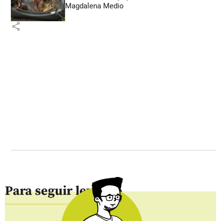
Magdalena Medio
share
Para seguir leyendo