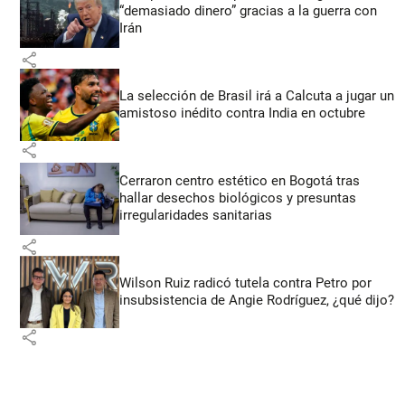
“demasiado dinero” gracias a la guerra con
Irán
share
La selección de Brasil irá a Calcuta a jugar un
amistoso inédito contra India en octubre
share
Cerraron centro estético en Bogotá tras
hallar desechos biológicos y presuntas
irregularidades sanitarias
share
Wilson Ruiz radicó tutela contra Petro por
insubsistencia de Angie Rodríguez, ¿qué dijo?
share