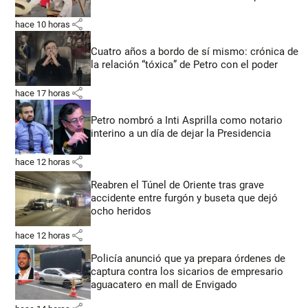
share
hace 10 horas
Cuatro años a bordo de sí mismo: crónica de
la relación “tóxica” de Petro con el poder
share
hace 17 horas
Petro nombró a Inti Asprilla como notario
interino a un día de dejar la Presidencia
share
hace 12 horas
Reabren el Túnel de Oriente tras grave
accidente entre furgón y buseta que dejó
ocho heridos
share
hace 12 horas
Policía anunció que ya prepara órdenes de
captura contra los sicarios de empresario
aguacatero en mall de Envigado