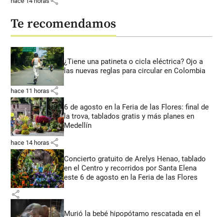
share
hace 14 horas
Te recomendamos
¿Tiene una patineta o cicla eléctrica? Ojo a
las nuevas reglas para circular en Colombia
share
hace 11 horas
6 de agosto en la Feria de las Flores: final de
la trova, tablados gratis y más planes en
Medellín
share
hace 14 horas
Concierto gratuito de Arelys Henao, tablado
en el Centro y recorridos por Santa Elena
este 6 de agosto en la Feria de las Flores
share
Murió la bebé hipopótamo rescatada en el