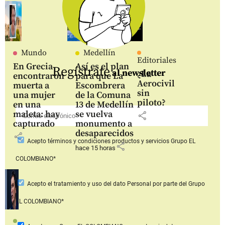
Mundo
Medellín
Editoriales
En Grecia
Así es el plan
Regístrate
al newsletter
¿La
encontraron
para que La
Aerocivil
muerta a
Escombrera
sin
una mujer
de la Comuna
piloto?
en una
13 de Medellín
maleta: hay
se vuelva
share
capturado
monumento a
desaparecidos
share
Acepto
términos y condiciones productos y servicios
Grupo EL
share
hace 15 horas
COLOMBIANO*
Acepto
el tratamiento y uso del dato Personal
por parte del Grupo
EL COLOMBIANO*