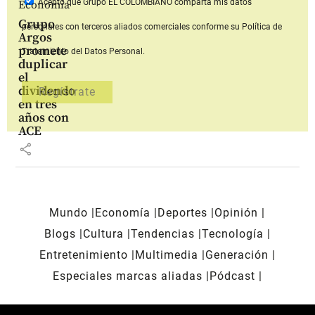
Acepto que Grupo EL COLOMBIANO
comparta mis datos
Economía
Grupo
personales con terceros aliados comerciales
conforme su Política de
Argos
promete
Tratamiento del Datos Personal.
duplicar
el
dividendo
en tres
años con
ACE
share
Mundo
Economía
Deportes
Opinión
Blogs
Cultura
Tendencias
Tecnología
Entretenimiento
Multimedia
Generación
Especiales marcas aliadas
Pódcast