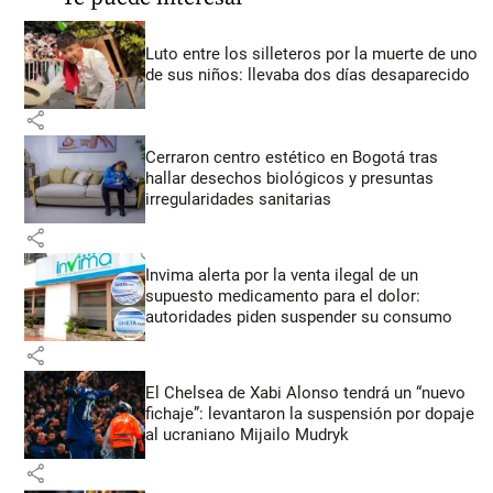
Luto entre los silleteros por la muerte de uno
de sus niños: llevaba dos días desaparecido
share
Cerraron centro estético en Bogotá tras
hallar desechos biológicos y presuntas
irregularidades sanitarias
share
Invima alerta por la venta ilegal de un
supuesto medicamento para el dolor:
autoridades piden suspender su consumo
share
El Chelsea de Xabi Alonso tendrá un “nuevo
fichaje”: levantaron la suspensión por dopaje
al ucraniano Mijailo Mudryk
share