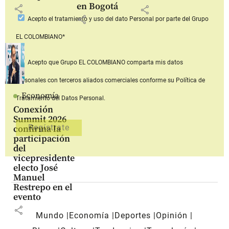
en Bogotá
share
share
share
Acepto
el tratamiento y uso del dato Personal
por parte del Grupo
EL COLOMBIANO*
Acepto que Grupo EL COLOMBIANO
comparta mis datos
personales con terceros aliados comerciales
conforme su Política de
Economía
Tratamiento del Datos Personal.
Conexión
Summit 2026
confirma la
participación
del
vicepresidente
electo José
Manuel
Restrepo en el
evento
share
Mundo
Economía
Deportes
Opinión