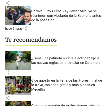
share
En vivo | Rey Felipe VI y Javier Milei ya se
reunieron con Abelardo de la Espriella antes
de la posesión
share
hace 5 horas
Te recomendamos
¿Tiene una patineta o cicla eléctrica? Ojo a
las nuevas reglas para circular en Colombia
share
6 de agosto en la Feria de las Flores: final de
la trova, tablados gratis y más planes en
Medellín
share
Concierto gratuito de Arelys Henao, tablado