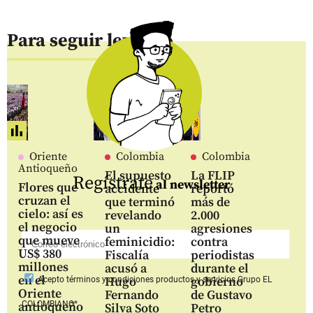
Para seguir leyendo
Oriente
Colombia
Colombia
Antioqueño
El supuesto
La FLIP
Regístrate
al newsletter
Flores que
accidente
reportó
cruzan el
que terminó
más de
cielo: así es
revelando
2.000
el negocio
un
agresiones
que mueve
feminicidio:
contra
US$ 380
Fiscalía
periodistas
millones
acusó a
durante el
en el
Hugo
gobierno
Acepto
términos y condiciones productos y servicios
Grupo EL
Oriente
Fernando
de Gustavo
COLOMBIANO*
antioqueño
Silva Soto
Petro