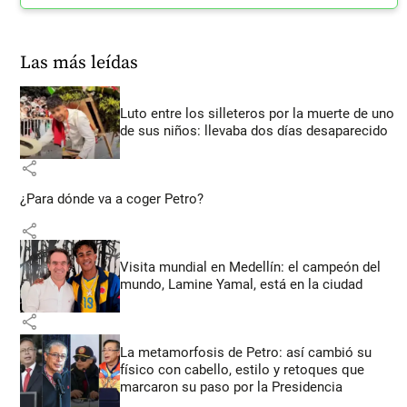
Las más leídas
Luto entre los silleteros por la muerte de uno
de sus niños: llevaba dos días desaparecido
share
¿Para dónde va a coger Petro?
share
Visita mundial en Medellín: el campeón del
mundo, Lamine Yamal, está en la ciudad
share
La metamorfosis de Petro: así cambió su
físico con cabello, estilo y retoques que
marcaron su paso por la Presidencia