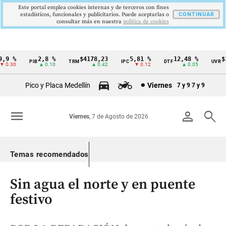
Este portal emplea cookies internas y de terceros con fines
estadísticos, funcionales y publicitarios. Puede aceptarlas o
CONTINUAR
consultar más en nuestra
politica de cookies
9 %
2,8 %
$4178,23
5,81 %
12,48 %
$38
PIB
TRM
IPC
DTF
UVR
Cintillo
0.30
▲ 0.10
▲ 0.42
▼ 0.12
▲ 0.05
de
Pico y Placa Medellín
Viernes
7 y 9
7 y 9
indicadores
económicos
menu
person
search
Viernes
, 7 de Agosto de 2026
Colombia
Temas recomendados
Sin agua el norte y en puente
festivo