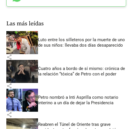
Las más leídas
Luto entre los silleteros por la muerte de uno
de sus niños: llevaba dos días desaparecido
share
Cuatro años a bordo de sí mismo: crónica de
la relación “tóxica” de Petro con el poder
share
Petro nombró a Inti Asprilla como notario
interino a un día de dejar la Presidencia
share
Reabren el Túnel de Oriente tras grave