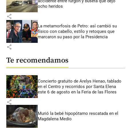
accidente entre furgón y buseta que dejó
ocho heridos
share
La metamorfosis de Petro: así cambió su
físico con cabello, estilo y retoques que
marcaron su paso por la Presidencia
share
Te recomendamos
Concierto gratuito de Arelys Henao, tablado
en el Centro y recorridos por Santa Elena
este 6 de agosto en la Feria de las Flores
share
Murió la bebé hipopótamo rescatada en el
Magdalena Medio