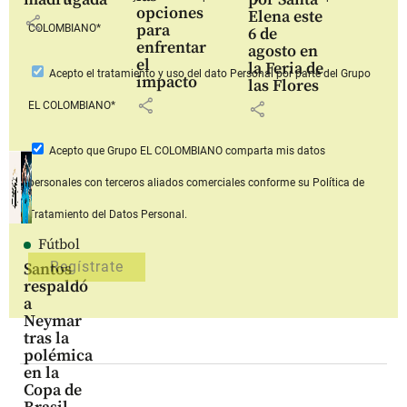
opciones
Elena este
share
para
COLOMBIANO*
6 de
enfrentar
agosto en
el
la Feria de
Acepto
el tratamiento y uso del dato Personal
por parte del Grupo
impacto
las Flores
share
share
EL COLOMBIANO*
Acepto que Grupo EL COLOMBIANO
comparta mis datos
personales con terceros aliados comerciales
conforme su Política de
Tratamiento del Datos Personal.
Fútbol
Santos
respaldó
a
Neymar
tras la
polémica
en la
Copa de