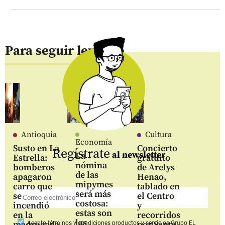
Para seguir leyendo
Antioquia
Cultura
Economía
Susto en La
Concierto
Regístrate
al newsletter
La
Estrella:
gratuito
nómina
bomberos
de Arelys
de las
apagaron
Henao,
mipymes
carro que
tablado en
será más
se
el Centro
costosa:
incendió
y
estas son
en la
recorridos
las
madrugada
por Santa
Acepto
términos y condiciones productos y servicios
Grupo EL