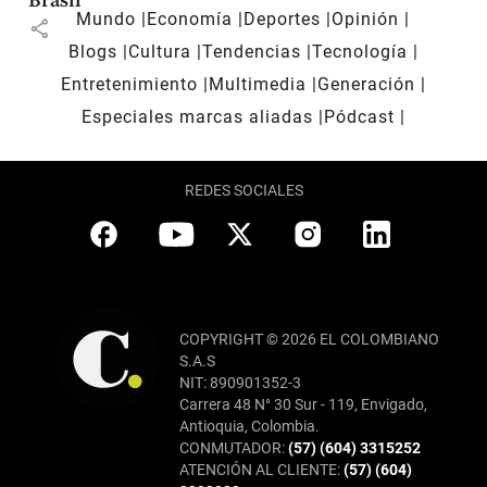
Brasil
Mundo
Economía
Deportes
Opinión
share
Blogs
Cultura
Tendencias
Tecnología
Entretenimiento
Multimedia
Generación
Especiales marcas aliadas
Pódcast
REDES SOCIALES
COPYRIGHT © 2026 EL COLOMBIANO
S.A.S
NIT: 890901352-3
Carrera 48 N° 30 Sur - 119, Envigado,
Antioquia, Colombia.
CONMUTADOR:
(57) (604) 3315252
ATENCIÓN AL CLIENTE:
(57) (604)