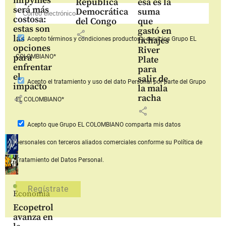
mipymes
República
esa es la
será más
Democrática
suma
costosa:
del Congo
que
estas son
gastó en
share
las
fichajes
Acepto
términos y condiciones productos y servicios
Grupo EL
opciones
River
para
COLOMBIANO*
Plate
enfrentar
para
el
salir de
Acepto
el tratamiento y uso del dato Personal
por parte del Grupo
impacto
la mala
racha
share
EL COLOMBIANO*
share
Acepto que Grupo EL COLOMBIANO
comparta mis datos
personales con terceros aliados comerciales
conforme su Política de
Tratamiento del Datos Personal.
Economía
Ecopetrol
avanza en