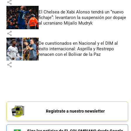
share
El Chelsea de Xabi Alonso tendrá un “nuevo
fichaje”: levantaron la suspensión por dopaje
al ucraniano Mijailo Mudryk
share
De cuestionados en Nacional y el DIM al
éxito internacional: Asprilla y Restrepo
renacen con el Bolívar de la Paz
share
Regístrate a nuestro newsletter
Siga las noticias de EL COLOMBIANO desde Google