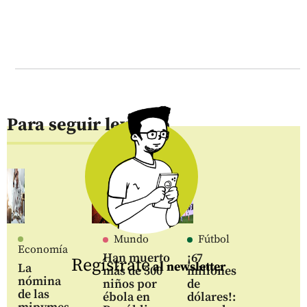
Para seguir leyendo
Mundo
Fútbol
Economía
Han muerto
¡67
Regístrate
al newsletter
La
más de 300
millones
nómina
niños por
de
de las
ébola en
dólares!: