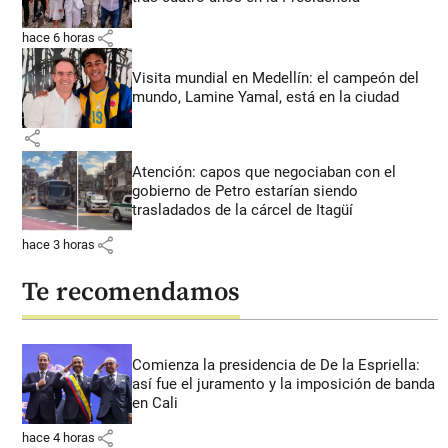
share
hace 6 horas
Visita mundial en Medellín: el campeón del
mundo, Lamine Yamal, está en la ciudad
share
Atención: capos que negociaban con el
gobierno de Petro estarían siendo
trasladados de la cárcel de Itagüí
share
hace 3 horas
Te recomendamos
Comienza la presidencia de De la Espriella:
así fue el juramento y la imposición de banda
en Cali
share
hace 4 horas