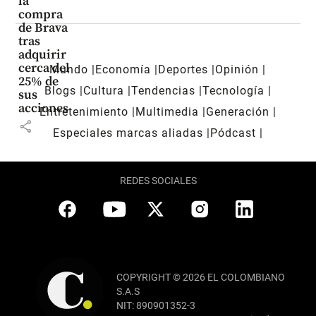
la
compra
de Brava
tras
adquirir
cerca del
Mundo
Economía
Deportes
Opinión
25% de
Blogs
Cultura
Tendencias
Tecnología
sus
acciones
Entretenimiento
Multimedia
Generación
share
Especiales marcas aliadas
Pódcast
REDES SOCIALES
COPYRIGHT © 2026 EL COLOMBIANO
S.A.S
NIT: 890901352-3