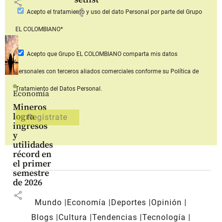
share
share
Acepto
el tratamiento y uso del dato Personal
por parte del Grupo
EL COLOMBIANO*
Acepto que Grupo EL COLOMBIANO
comparta mis datos
personales con terceros aliados comerciales
conforme su Política de
Tratamiento del Datos Personal.
Economía
Mineros
logra
ingresos
y
utilidades
récord en
el primer
semestre
de 2026
share
Mundo
Economía
Deportes
Opinión
Blogs
Cultura
Tendencias
Tecnología