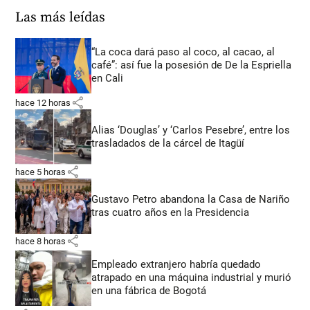
Las más leídas
“La coca dará paso al coco, al cacao, al
café”: así fue la posesión de De la Espriella
en Cali
share
hace 12 horas
Alias ‘Douglas’ y ‘Carlos Pesebre’, entre los
trasladados de la cárcel de Itagüí
share
hace 5 horas
Gustavo Petro abandona la Casa de Nariño
tras cuatro años en la Presidencia
share
hace 8 horas
Empleado extranjero habría quedado
atrapado en una máquina industrial y murió
en una fábrica de Bogotá