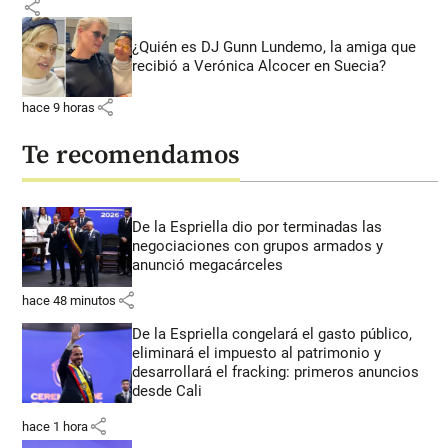
share
¿Quién es DJ Gunn Lundemo, la amiga que
recibió a Verónica Alcocer en Suecia?
share
hace 9 horas
Te recomendamos
De la Espriella dio por terminadas las
negociaciones con grupos armados y
anunció megacárceles
share
hace 48 minutos
De la Espriella congelará el gasto público,
eliminará el impuesto al patrimonio y
desarrollará el fracking: primeros anuncios
desde Cali
share
hace 1 hora