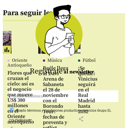
Para seguir leyendo
Oriente
Música
Fútbol
Antioqueño
Beéle llega
¡Se
Regístrate
al newsletter
Flores que
al Davi
queda!:
cruzan el
Arena de
Vinicius
cielo: así es
Sabaneta
seguirá
el negocio
el 28 de
en el
que mueve
noviembre
Real
US$ 380
con el
Madrid
millones
Borondo
hasta
en el
Tour:
2032
Acepto
términos y condiciones productos y servicios
Grupo EL
Oriente
fechas de
share
COLOMBIANO*
antioqueño
preventa y
setlist