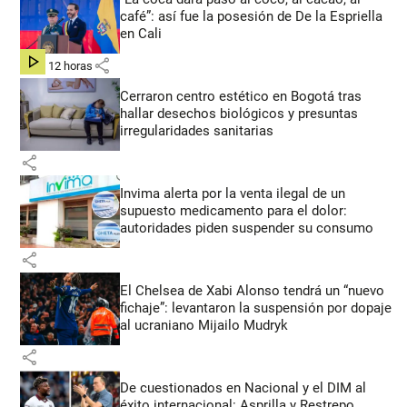
café”: así fue la posesión de De la Espriella
en Cali
share
hace 12 horas
Cerraron centro estético en Bogotá tras
hallar desechos biológicos y presuntas
irregularidades sanitarias
share
Invima alerta por la venta ilegal de un
supuesto medicamento para el dolor:
autoridades piden suspender su consumo
share
El Chelsea de Xabi Alonso tendrá un “nuevo
fichaje”: levantaron la suspensión por dopaje
al ucraniano Mijailo Mudryk
share
De cuestionados en Nacional y el DIM al
éxito internacional: Asprilla y Restrepo