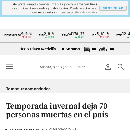
Este portal emplea cookies internas y de terceros con fines
estadísticos, funcionales y publicitarios. Puede aceptarlas o
CONTINUAR
consultar más en nuestra
politica de cookies
9,9 %
2,8 %
$4178,23
5,81 %
12,48
DESEMPLEO
PIB
TRM
IPC
DTF
Cintillo
▼ 0.30
▲ 0.10
▲ 0.42
▼ 0.12
▲ 0.
de
Pico y Placa Medellín
Sabado
no
no
indicadores
económicos
menu
person
search
Sábado
, 8 de Agosto de 2026
Colombia
Temas recomendados
Temporada invernal deja 70
personas muertas en el país