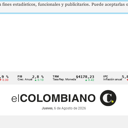
 fines estadísticos, funcionales y publicitarios. Puede aceptarlas
2,8 %
$4178,23
5,81 %
PIB
TRM
IPC
Crec. Anual
Tasa Rep. Moneda
Inflación anual
▲ 0.10
▲ 0.42
▼ 0.12
Jueves
, 6 de Agosto de 2026