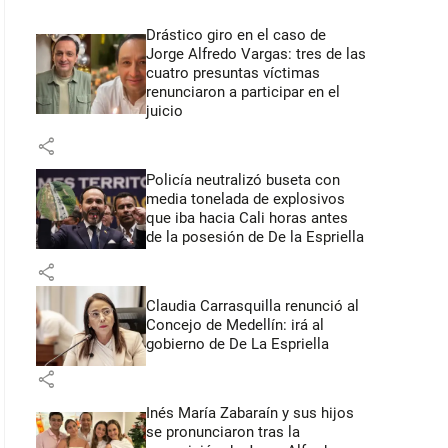
Drástico giro en el caso de
Jorge Alfredo Vargas: tres de las
cuatro presuntas víctimas
renunciaron a participar en el
juicio
share
Policía neutralizó buseta con
media tonelada de explosivos
que iba hacia Cali horas antes
de la posesión de De la Espriella
share
Claudia Carrasquilla renunció al
Concejo de Medellín: irá al
gobierno de De La Espriella
share
Inés María Zabaraín y sus hijos
se pronunciaron tras la