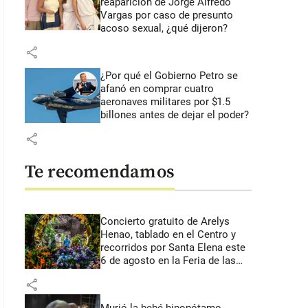
reaparición de Jorge Alfredo
Vargas por caso de presunto
acoso sexual, ¿qué dijeron?
share
¿Por qué el Gobierno Petro se
afanó en comprar cuatro
aeronaves militares por $1.5
billones antes de dejar el poder?
share
Te recomendamos
Concierto gratuito de Arelys
Henao, tablado en el Centro y
recorridos por Santa Elena este
6 de agosto en la Feria de las
Flores
share