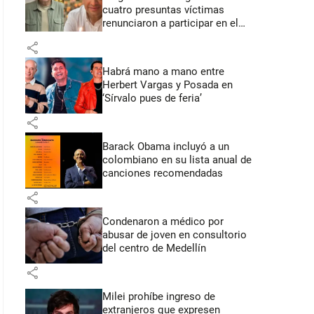
cuatro presuntas víctimas
renunciaron a participar en el
juicio
share
Habrá mano a mano entre
Herbert Vargas y Posada en
‘Sírvalo pues de feria’
share
Barack Obama incluyó a un
colombiano en su lista anual de
canciones recomendadas
share
Condenaron a médico por
abusar de joven en consultorio
del centro de Medellín
share
Milei prohíbe ingreso de
extranjeros que expresen