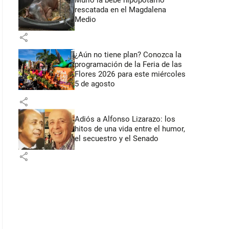
Murió la bebé hipopótamo
rescatada en el Magdalena
Medio
share
¿Aún no tiene plan? Conozca la
programación de la Feria de las
Flores 2026 para este miércoles
5 de agosto
share
Adiós a Alfonso Lizarazo: los
hitos de una vida entre el humor,
el secuestro y el Senado
share