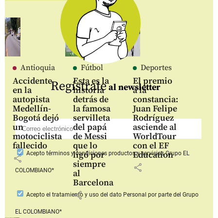
Antioquia
Fútbol
Deportes
Accidente
Esta es la
El premio
Regístrate
al newsletter
en la
historia
a la
autopista
detrás de
constancia:
Medellín-
la famosa
Juan Felipe
Bogotá dejó
servilleta
Rodríguez
un
del papá
asciende al
motociclista
de Messi
WorldTour
fallecido
que lo
con el EF
ligó por
Education
Acepto
términos y condiciones productos y servicios
Grupo EL
share
siempre
share
COLOMBIANO*
al
Barcelona
share
Acepto
el tratamiento y uso del dato Personal
por parte del Grupo
EL COLOMBIANO*