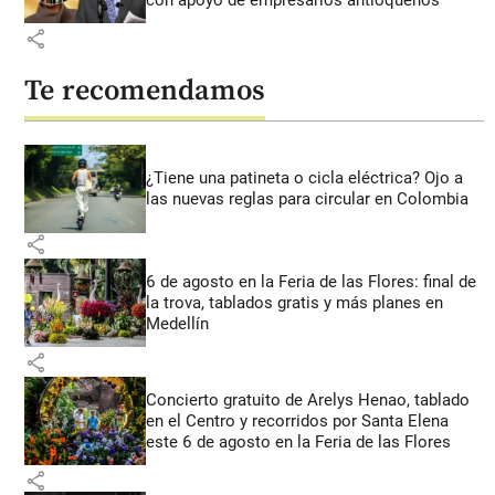
share
Te recomendamos
¿Tiene una patineta o cicla eléctrica? Ojo a
las nuevas reglas para circular en Colombia
share
6 de agosto en la Feria de las Flores: final de
la trova, tablados gratis y más planes en
Medellín
share
Concierto gratuito de Arelys Henao, tablado
en el Centro y recorridos por Santa Elena
este 6 de agosto en la Feria de las Flores
share