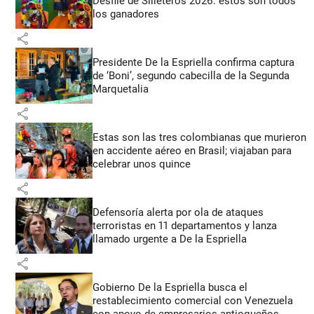
Desfile de Silleteros 2026: estos son todos
los ganadores
share
Presidente De la Espriella confirma captura
de ‘Boni’, segundo cabecilla de la Segunda
Marquetalia
share
Estas son las tres colombianas que murieron
en accidente aéreo en Brasil; viajaban para
celebrar unos quince
share
Defensoría alerta por ola de ataques
terroristas en 11 departamentos y lanza
llamado urgente a De la Espriella
share
Gobierno De la Espriella busca el
restablecimiento comercial con Venezuela
con apoyo de empresarios antioqueños