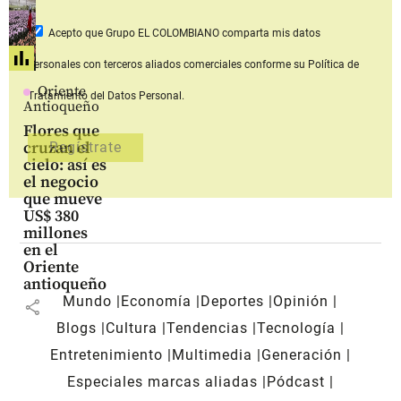
Acepto que Grupo EL COLOMBIANO
comparta mis datos
personales con terceros aliados comerciales
conforme su Política de
Oriente
Tratamiento del Datos Personal.
Antioqueño
Flores que
cruzan el
cielo: así es
el negocio
que mueve
US$ 380
millones
en el
Oriente
antioqueño
Mundo
Economía
Deportes
Opinión
share
Blogs
Cultura
Tendencias
Tecnología
Entretenimiento
Multimedia
Generación
Especiales marcas aliadas
Pódcast