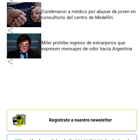
Condenaron a médico por abusar de joven en
consultorio del centro de Medellín
share
Milei prohíbe ingreso de extranjeros que
expresen mensajes de odio hacia Argentina
share
Regístrate a nuestro newsletter