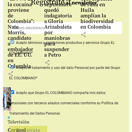
Regístrate
al newsletter
la cocaína
septiembre
de rana en
proviene
quedó
Huila
de
indagatoria
amplían la
Colombia”:
a Gloria
biodiversidad
Nate
Arizabaleta
en Colombia
Morris,
por
share
candidato
maniobras
a
para
Acepto
términos y condiciones productos y servicios
Grupo EL
embajador
suspender
COLOMBIANO*
de EE. UU.
a Petro
en
share
Colombia
Acepto
el tratamiento y uso del dato Personal
por parte del Grupo
share
EL COLOMBIANO*
Acepto que Grupo EL COLOMBIANO
comparta mis datos
personales con terceros aliados comerciales
conforme su Política de
Tratamiento del Datos Personal.
Televisión
Caracol