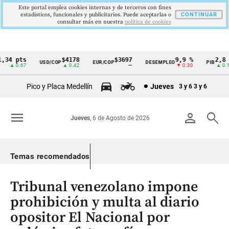
Este portal emplea cookies internas y de terceros con fines
estadísticos, funcionales y publicitarios. Puede aceptarlas o
CONTINUAR
consultar más en nuestra
politica de cookies
34 pts
$4178
$3697
9,9 %
2,8 %
USD/COP
EUR/COP
DESEMPLEO
PIB
Cintillo
▲ 0.67
▲ 0.42
—
▼ 0.30
▲ 0.10
de
Pico y Placa Medellín
Jueves
3 y 6
3 y 6
indicadores
económicos
menu
person
search
Jueves
, 6 de Agosto de 2026
Colombia
Temas recomendados
Tribunal venezolano impone
prohibición y multa al diario
opositor El Nacional por