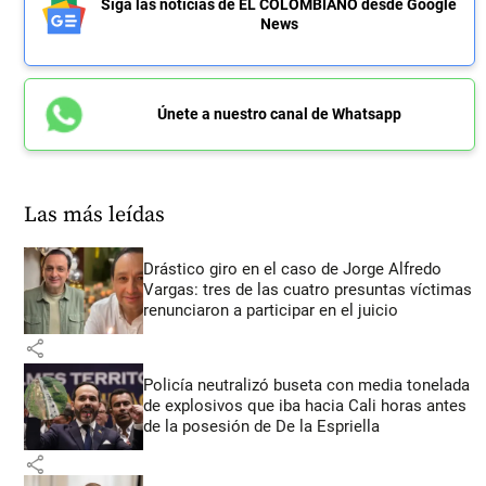
Siga las noticias de EL COLOMBIANO desde Google
News
Únete a nuestro canal de Whatsapp
Las más leídas
Drástico giro en el caso de Jorge Alfredo
Vargas: tres de las cuatro presuntas víctimas
renunciaron a participar en el juicio
share
Policía neutralizó buseta con media tonelada
de explosivos que iba hacia Cali horas antes
de la posesión de De la Espriella
share