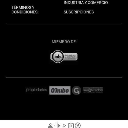
INDUSTRIA Y COMERCIO
TÉRMINOS Y
CONDICIONES
SUSCRIPCIONES
MIEMBRO DE:
person
graphic_eq
play_arrow
photo_camera
account_circle