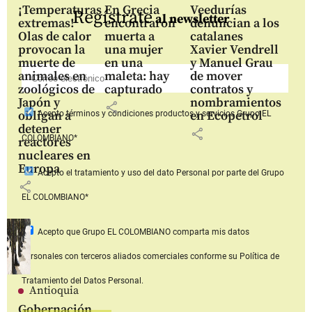
¡Temperaturas
En Grecia
Veedurías
Regístrate
al newsletter
extremas!
encontraron
denuncian a los
Olas de calor
muerta a
catalanes
provocan la
una mujer
Xavier Vendrell
muerte de
en una
y Manuel Grau
animales en
maleta: hay
de mover
zoológicos de
capturado
contratos y
Japón y
nombramientos
share
obligan a
en Ecopetrol
Acepto
términos y condiciones productos y servicios
Grupo EL
detener
share
COLOMBIANO*
reactores
nucleares en
Europa
Acepto
el tratamiento y uso del dato Personal
por parte del Grupo
share
EL COLOMBIANO*
Acepto que Grupo EL COLOMBIANO
comparta mis datos
personales con terceros aliados comerciales
conforme su Política de
Tratamiento del Datos Personal.
Antioquia
Gobernación