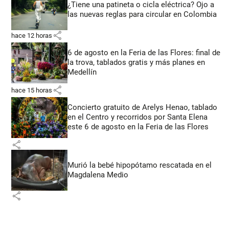
¿Tiene una patineta o cicla eléctrica? Ojo a
las nuevas reglas para circular en Colombia
share
hace 12 horas
6 de agosto en la Feria de las Flores: final de
la trova, tablados gratis y más planes en
Medellín
share
hace 15 horas
Concierto gratuito de Arelys Henao, tablado
en el Centro y recorridos por Santa Elena
este 6 de agosto en la Feria de las Flores
share
Murió la bebé hipopótamo rescatada en el
Magdalena Medio
share