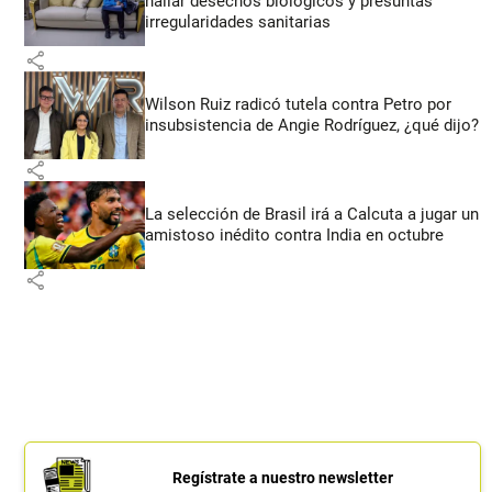
hallar desechos biológicos y presuntas
irregularidades sanitarias
share
Wilson Ruiz radicó tutela contra Petro por
insubsistencia de Angie Rodríguez, ¿qué dijo?
share
La selección de Brasil irá a Calcuta a jugar un
amistoso inédito contra India en octubre
share
Regístrate a nuestro newsletter