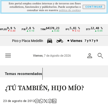
Este portal emplea cookies internas y de terceros con fines
estadísticos, funcionales y publicitarios. Puede aceptarlas o
CONTINUAR
consultar más en nuestra
politica de cookies
9,9 %
2,8 %
$4178,23
5,81 %
12,48 %
PLEO
PIB
TRM
IPC
DTF
Cintillo
▼ 0.30
▲ 0.10
▲ 0.42
▼ 0.12
▲ 0.05
de
Pico y Placa Medellín
Viernes
7 y 9
7 y 9
indicadores
económicos
menu
person
search
Viernes
, 7 de Agosto de 2026
Colombia
Temas recomendados
¿TÚ TAMBIÉN, HIJO MÍO?
23 de agosto de 2012