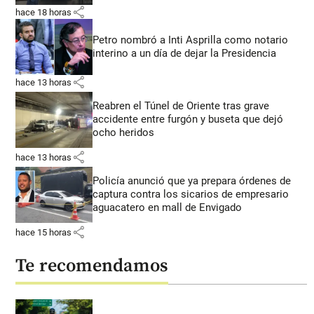
share
hace 18 horas
Petro nombró a Inti Asprilla como notario
interino a un día de dejar la Presidencia
share
hace 13 horas
Reabren el Túnel de Oriente tras grave
accidente entre furgón y buseta que dejó
ocho heridos
share
hace 13 horas
Policía anunció que ya prepara órdenes de
captura contra los sicarios de empresario
aguacatero en mall de Envigado
share
hace 15 horas
Te recomendamos