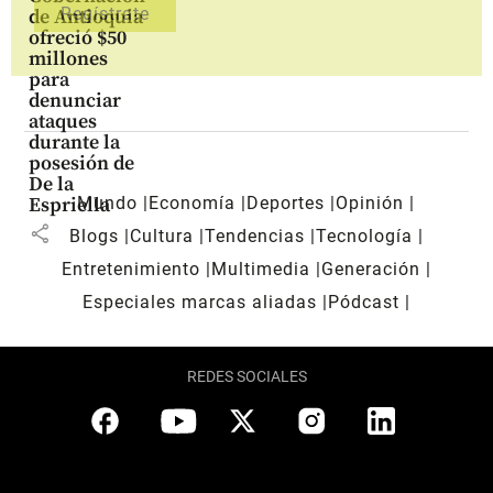
de Antioquia
ofreció $50
millones
para
denunciar
ataques
durante la
posesión de
De la
Mundo
Economía
Deportes
Opinión
Espriella
share
Blogs
Cultura
Tendencias
Tecnología
Entretenimiento
Multimedia
Generación
Especiales marcas aliadas
Pódcast
REDES SOCIALES