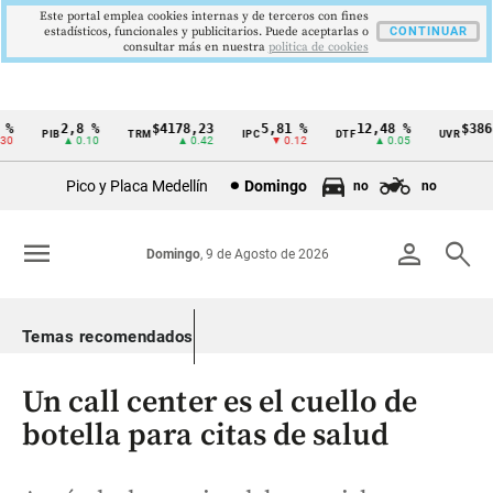
Este portal emplea cookies internas y de terceros con fines
estadísticos, funcionales y publicitarios. Puede aceptarlas o
CONTINUAR
consultar más en nuestra
politica de cookies
2,8 %
$4178,23
5,81 %
12,48 %
$386,1
PIB
TRM
IPC
DTF
UVR
Cintillo
▲ 0.10
▲ 0.42
▼ 0.12
▲ 0.05
▲ 0
de
Pico y Placa Medellín
Domingo
no
no
indicadores
económicos
menu
person
search
Domingo
, 9 de Agosto de 2026
Colombia
Temas recomendados
Un call center es el cuello de
botella para citas de salud