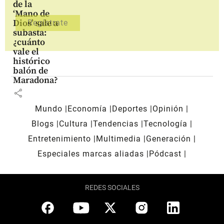
de la
‘Mano de
Dios’ sale a
subasta:
¿cuánto
vale el
histórico
balón de
Maradona?
share
Mundo
Economía
Deportes
Opinión
Blogs
Cultura
Tendencias
Tecnología
Entretenimiento
Multimedia
Generación
Especiales marcas aliadas
Pódcast
REDES SOCIALES