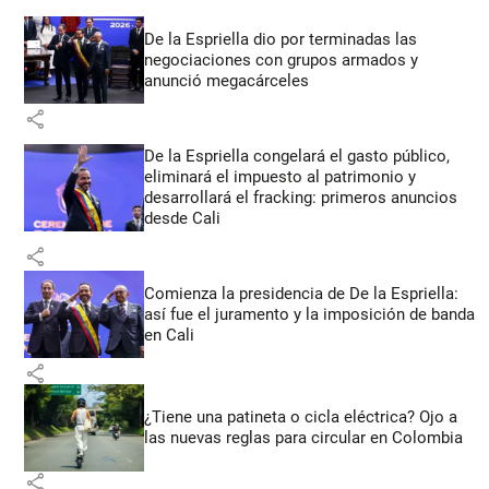
De la Espriella dio por terminadas las
negociaciones con grupos armados y
anunció megacárceles
share
De la Espriella congelará el gasto público,
eliminará el impuesto al patrimonio y
desarrollará el fracking: primeros anuncios
desde Cali
share
Comienza la presidencia de De la Espriella:
así fue el juramento y la imposición de banda
en Cali
share
¿Tiene una patineta o cicla eléctrica? Ojo a
las nuevas reglas para circular en Colombia
share