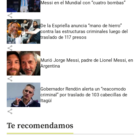
Messi en el Mundial con “cuatro bombas”
share
De la Espriella anuncia “mano de hierro”
contra las estructuras criminales luego del
traslado de 117 presos
share
Murió Jorge Messi, padre de Lionel Messi, en
Argentina
share
Gobernador Rendón alerta un “reacomodo
criminal” por traslado de 103 cabecillas de
Itagüí
share
Te recomendamos