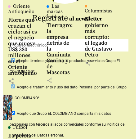
Oriente
Las
Columnistas
Antioqueño
marcas
Regístrate
hablan
al newsletter
El
Flores que
Tierragro:
gobierno
cruzan el
la
más
cielo: así es
empresa
corrupto:
el negocio
detrás de
el legado
que mueve
la
de Gustavo
US$ 380
Caminata
Petro
millones
Canina y
en el
Acepto
términos y condiciones productos y servicios
Grupo EL
share
de
Oriente
Mascotas
COLOMBIANO*
antioqueño
share
share
Acepto
el tratamiento y uso del dato Personal
por parte del Grupo
EL COLOMBIANO*
Acepto que Grupo EL COLOMBIANO
comparta mis datos
personales con terceros aliados comerciales
conforme su Política de
Fútbol
La pelota
Tratamiento del Datos Personal.