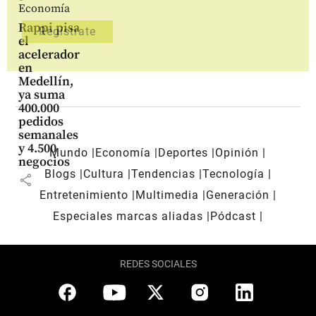
Economía
Rappi pisa
el
acelerador
en
Medellín,
ya suma
400.000
pedidos
semanales
y 4.500
Mundo
Economía
Deportes
Opinión
negocios
Blogs
Cultura
Tendencias
Tecnología
share
Entretenimiento
Multimedia
Generación
Especiales marcas aliadas
Pódcast
REDES SOCIALES