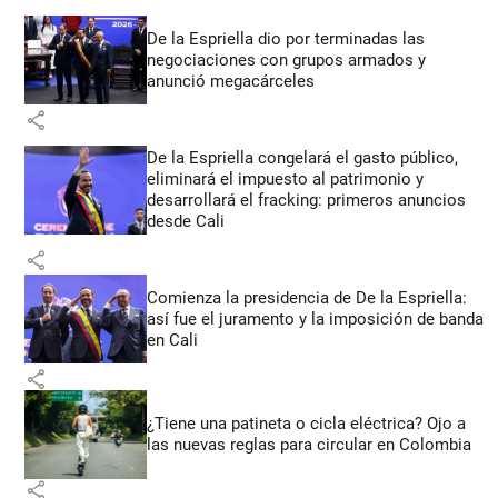
De la Espriella dio por terminadas las
negociaciones con grupos armados y
anunció megacárceles
share
De la Espriella congelará el gasto público,
eliminará el impuesto al patrimonio y
desarrollará el fracking: primeros anuncios
desde Cali
share
Comienza la presidencia de De la Espriella:
así fue el juramento y la imposición de banda
en Cali
share
¿Tiene una patineta o cicla eléctrica? Ojo a
las nuevas reglas para circular en Colombia
share