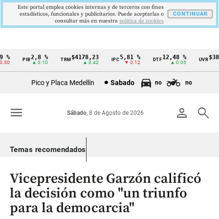
Este portal emplea cookies internas y de terceros con fines
estadísticos, funcionales y publicitarios. Puede aceptarlas o
CONTINUAR
consultar más en nuestra
politica de cookies
%
2,8 %
$4178,23
5,81 %
12,48 %
$386,
PIB
TRM
IPC
DTF
UVR
Cintillo
30
▲ 0.10
▲ 0.42
▼ 0.12
▲ 0.05
▲
de
Pico y Placa Medellín
Sabado
no
no
indicadores
económicos
menu
person
search
Sábado
, 8 de Agosto de 2026
Colombia
Temas recomendados
Vicepresidente Garzón calificó
la decisión como "un triunfo
para la democarcia"