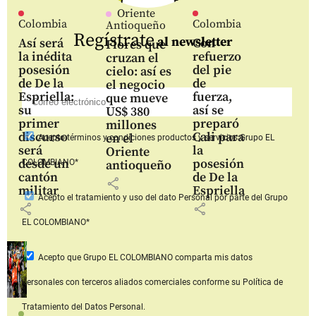
Oriente
Colombia
Colombia
Antioqueño
Regístrate
al newsletter
Así será
Con
Flores que
la inédita
refuerzo
cruzan el
posesión
del pie
cielo: así es
de De la
de
el negocio
Espriella:
fuerza,
que mueve
su
así se
US$ 380
primer
preparó
millones
discurso
Cali para
en el
Acepto
términos y condiciones productos y servicios
Grupo EL
será
la
Oriente
desde un
posesión
COLOMBIANO*
antioqueño
cantón
de De la
share
militar
Espriella
Acepto
el tratamiento y uso del dato Personal
por parte del Grupo
share
share
EL COLOMBIANO*
Acepto que Grupo EL COLOMBIANO
comparta mis datos
personales con terceros aliados comerciales
conforme su Política de
Tratamiento del Datos Personal.