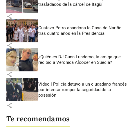
trasladados de la cárcel de Itagüí
share
Gustavo Petro abandona la Casa de Nariño
tras cuatro años en la Presidencia
share
¿Quién es DJ Gunn Lundemo, la amiga que
recibió a Verónica Alcocer en Suecia?
share
Video | Policía detuvo a un ciudadano francés
por intentar romper la seguridad de la
posesión
share
Te recomendamos