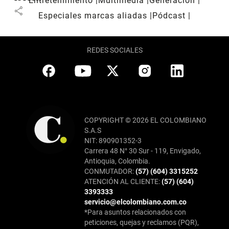
Entretenimiento
Multimedia
Generación
share
Especiales marcas aliadas
Pódcast
REDES SOCIALES
COPYRIGHT © 2026 EL COLOMBIANO
S.A.S
NIT: 890901352-3
Carrera 48 N° 30 Sur - 119, Envigado,
Antioquia, Colombia.
CONMUTADOR:
(57) (604) 3315252
ATENCIÓN AL CLIENTE:
(57) (604)
3393333
servicio@elcolombiano.com.co
*Para asuntos relacionados con
peticiones, quejas y reclamos (PQR),