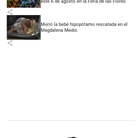
este 6 de agosto en la Feria de las Flores
share
Murió la bebé hipopótamo rescatada en el
Magdalena Medio
share