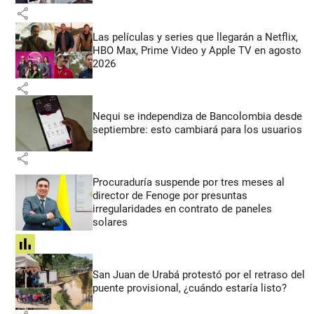
share
Las películas y series que llegarán a Netflix,
HBO Max, Prime Video y Apple TV en agosto
2026
share
Nequi se independiza de Bancolombia desde
septiembre: esto cambiará para los usuarios
share
Procuraduría suspende por tres meses al
director de Fenoge por presuntas
irregularidades en contrato de paneles
solares
share
San Juan de Urabá protestó por el retraso del
puente provisional, ¿cuándo estaría listo?