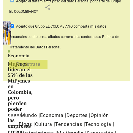
Acepto
el tratamiento y uso del dato Personal
por parte del Grupo
share
EL COLOMBIANO*
Acepto que Grupo EL COLOMBIANO
comparta mis datos
personales con terceros aliados comerciales
conforme su Política de
Tratamiento del Datos Personal.
Economía
Mujeres
lideran el
55% de las
MiPymes
en
Colombia,
pero
pierden
poder
cuando
Mundo
Economía
Deportes
Opinión
las
Blogs
Cultura
Tendencias
Tecnología
empresas
crecen