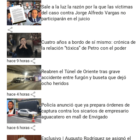
Sale a la luz la razón por la que las víctimas
del caso contra Jorge Alfredo Vargas no
participarán en el juicio
share
Cuatro años a bordo de sí mismo: crónica de
la relación “tóxica” de Petro con el poder
share
hace 9 horas
Reabren el Túnel de Oriente tras grave
accidente entre furgón y buseta que dejó
ocho heridos
share
hace 4 horas
Policía anunció que ya prepara órdenes de
captura contra los sicarios de empresario
aguacatero en mall de Envigado
share
hace 6 horas
Exclusivo | Augusto Rodríguez se asignó el