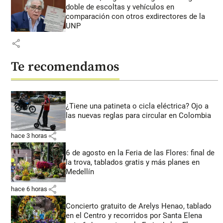
doble de escoltas y vehículos en
comparación con otros exdirectores de la
UNP
share
Te recomendamos
¿Tiene una patineta o cicla eléctrica? Ojo a
las nuevas reglas para circular en Colombia
share
hace 3 horas
6 de agosto en la Feria de las Flores: final de
la trova, tablados gratis y más planes en
Medellín
share
hace 6 horas
Concierto gratuito de Arelys Henao, tablado
en el Centro y recorridos por Santa Elena