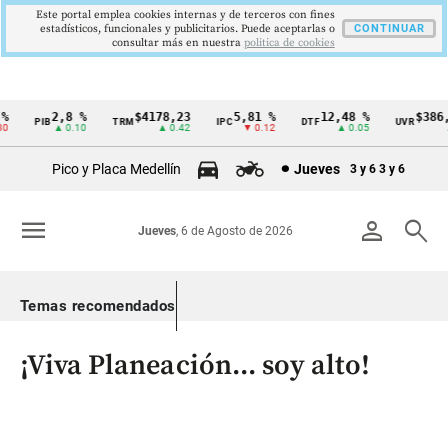
Este portal emplea cookies internas y de terceros con fines
estadísticos, funcionales y publicitarios. Puede aceptarlas o
CONTINUAR
consultar más en nuestra
politica de cookies
2,8 %
$4178,23
5,81 %
12,48 %
$386,1
PIB
TRM
IPC
DTF
UVR
Cintillo
▲ 0.10
▲ 0.42
▼ 0.12
▲ 0.05
▲ 0
de
Pico y Placa Medellín
Jueves
3 y 6
3 y 6
indicadores
económicos
menu
person
search
Jueves
, 6 de Agosto de 2026
Colombia
Temas recomendados
¡Viva Planeación... soy alto!