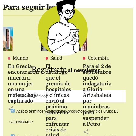
Para seguir leyendo
Mundo
Salud
Colombia
En Grecia
El
Para el 2 de
Regístrate
al newsletter
encontraron
decálogo
septiembre
muerta a
que el
quedó
una mujer
gremio de
indagatoria
en una
hospitales
a Gloria
maleta: hay
y clínicas
Arizabaleta
capturado
envió al
por
próximo
maniobras
share
gobierno
para
Acepto
términos y condiciones productos y servicios
Grupo EL
para
suspender
COLOMBIANO*
enfrentar
a Petro
crisis de
share
salud