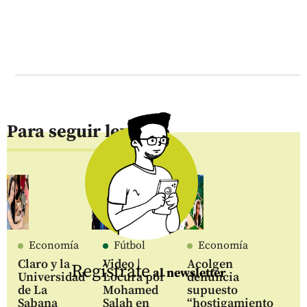
Para seguir leyendo
Economía
Fútbol
Economía
Claro y la
Video |
Acolgen
Regístrate
al newsletter
Universidad
Locura por
denuncia
de La
Mohamed
supuesto
Sabana
Salah en
“hostigamiento