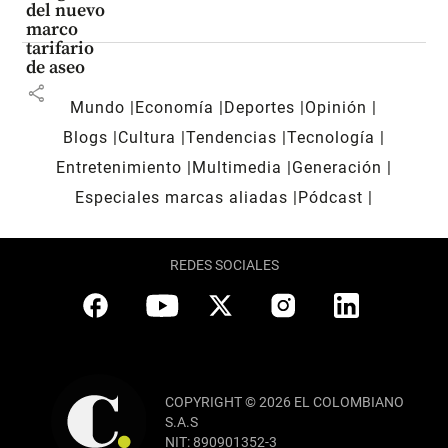
del nuevo
marco
tarifario
de aseo
share
Mundo
Economía
Deportes
Opinión
Blogs
Cultura
Tendencias
Tecnología
Entretenimiento
Multimedia
Generación
Especiales marcas aliadas
Pódcast
REDES SOCIALES
COPYRIGHT © 2026 EL COLOMBIANO
S.A.S
NIT: 890901352-3