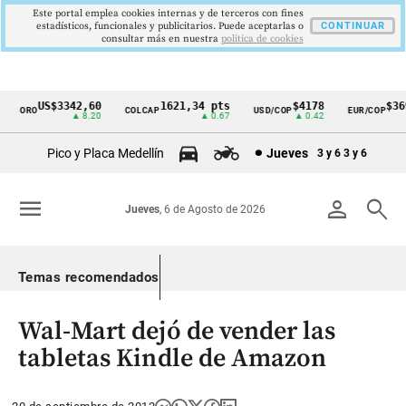
Este portal emplea cookies internas y de terceros con fines
estadísticos, funcionales y publicitarios. Puede aceptarlas o
CONTINUAR
consultar más en nuestra
politica de cookies
US$3342,60
1621,34 pts
$4178
$369
ORO
COLCAP
USD/COP
EUR/COP
Cintillo
▲ 8.20
▲ 0.67
▲ 0.42
de
Pico y Placa Medellín
Jueves
3 y 6
3 y 6
indicadores
económicos
menu
person
search
Jueves
, 6 de Agosto de 2026
Colombia
Temas recomendados
Wal-Mart dejó de vender las
tabletas Kindle de Amazon