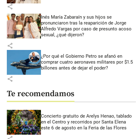
share
Inés María Zabaraín y sus hijos se
pronunciaron tras la reaparición de Jorge
Alfredo Vargas por caso de presunto acoso
sexual, ¿qué dijeron?
share
¿Por qué el Gobierno Petro se afanó en
comprar cuatro aeronaves militares por $1.5
billones antes de dejar el poder?
share
Te recomendamos
Concierto gratuito de Arelys Henao, tablado
en el Centro y recorridos por Santa Elena
este 6 de agosto en la Feria de las Flores
share