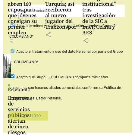
abren 160
Turquía; así
institucional”
cupos para
recibieron
tras
que jóvenes
al nuevo
investigación
consigan su
jugador del
de la SIC a
primer
Trabzonspor
Enel, Celsia y
Acepto
términos y condiciones productos y servicios
Grupo EL
empleo
AES
share
COLOMBIANO*
share
share
Acepto
el tratamiento y uso del dato Personal
por parte del Grupo
EL COLOMBIANO*
Acepto que Grupo EL COLOMBIANO
comparta mis datos
personales con terceros aliados comerciales
conforme su Política de
Economía
Empresas
Tratamiento del Datos Personal.
de
servicios
públicos
alertan
de cinco
riesgos