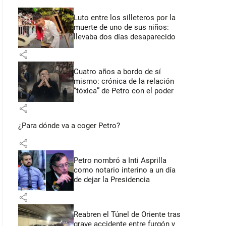
Luto entre los silleteros por la
muerte de uno de sus niños:
llevaba dos días desaparecido
share
Cuatro años a bordo de sí
mismo: crónica de la relación
“tóxica” de Petro con el poder
share
¿Para dónde va a coger Petro?
share
Petro nombró a Inti Asprilla
como notario interino a un día
de dejar la Presidencia
share
Reabren el Túnel de Oriente tras
grave accidente entre furgón y