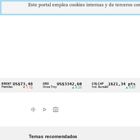
Este portal emplea cookies internas y de terceros con
US$73,48
US$3342,60
1621,34 pts
T
ORO
COLCAP
US
Cintillo
eo
Onza Troy
Índ. Bursátil
Dól
▼ 1.12
▲ 8.20
▲ 0.67
de
indicadores
graphic_eq
play_arrow
photo_camera
económicos
Colombia
Temas recomendados