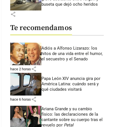
buseta que dejó ocho heridos
share
Te recomendamos
Adiós a Alfonso Lizarazo: los
hitos de una vida entre el humor,
el secuestro y el Senado
share
hace 2 horas
Papa León XIV anuncia gira por
América Latina: cuándo será y
qué ciudades visitará
share
hace 6 horas
Ariana Grande y su cambio
físico: las declaraciones de la
cantante sobre su cuerpo tras el
revuelo por
Petal