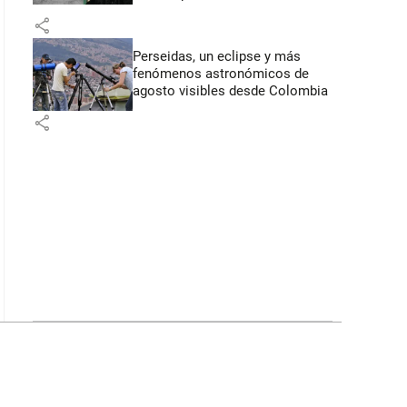
share
Perseidas, un eclipse y más
fenómenos astronómicos de
agosto visibles desde Colombia
share