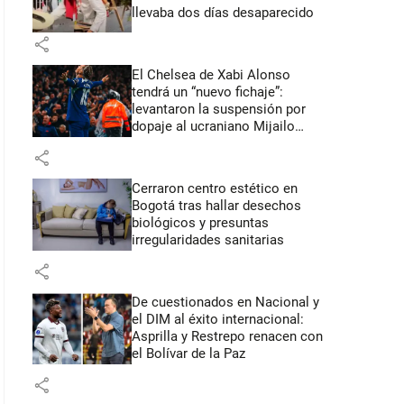
llevaba dos días desaparecido
share
El Chelsea de Xabi Alonso
tendrá un “nuevo fichaje”:
levantaron la suspensión por
dopaje al ucraniano Mijailo
Mudryk
share
Cerraron centro estético en
Bogotá tras hallar desechos
biológicos y presuntas
irregularidades sanitarias
share
De cuestionados en Nacional y
el DIM al éxito internacional:
Asprilla y Restrepo renacen con
el Bolívar de la Paz
share