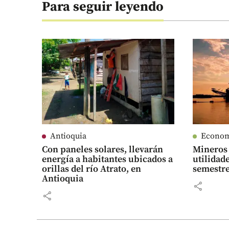
Para seguir leyendo
Antioquia
Econo
Con paneles solares, llevarán
Mineros 
energía a habitantes ubicados a
utilidad
orillas del río Atrato, en
semestre
Antioquia
share
share