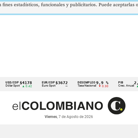
 fines estadísticos, funcionales y publicitarios. Puede aceptarlas
$4178
$3672
9,9 %
2,8 %
D/COP
EUR/COP
DESEMPLEO
PIB
ar Spot
Euro Spot
Tasa Nacional
Crec. Anual
▲ 0.42
—
▼ 0.30
▲ 0.10
Viernes
, 7 de Agosto de 2026