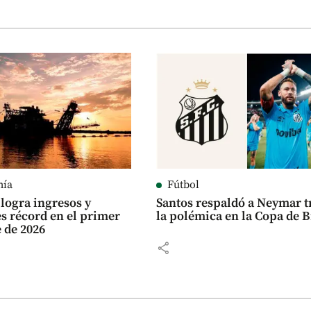
mía
Fútbol
logra ingresos y
Santos respaldó a Neymar t
es récord en el primer
la polémica en la Copa de B
 de 2026
share