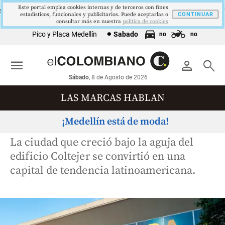
Este portal emplea cookies internas y de terceros con fines
US$73,48
US$3342,60
1621,34 pts
$4178
NT
ORO
COLCAP
USD/COP
estadísticos, funcionales y publicitarios. Puede aceptarlas o
▼ 1.12
▲ 8.20
▲ 0.67
CONTINUAR
▲ 0.42
consultar más en nuestra
politica de cookies
Pico y Placa Medellín
Sabado
no
no
menu
person
search
Sábado
, 8 de Agosto de 2026
LAS MARCAS HABLAN
¡Medellín está de moda!
La ciudad que creció bajo la aguja del
edificio Coltejer se convirtió en una
capital de tendencia latinoamericana.