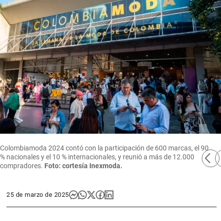
Colombiamoda 2024 contó con la participación de 600 marcas, el 90
arrow_back_ios
arro
% nacionales y el 10 % internacionales, y reunió a más de 12.000
compradores.
Foto: cortesía Inexmoda.
25 de marzo de 2025