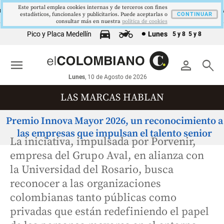
Este portal emplea cookies internas y de terceros con fines
9,9 %
2,8 %
$4178,23
5,81 %
12,48 %
O
PIB
TRM
IPC
DTF
UVR
estadísticos, funcionales y publicitarios. Puede aceptarlas o
▼ 0.30
▲ 0.10
▲ 0.42
▼ 0.12
CONTINUAR
▲ 0.05
consultar más en nuestra
politica de cookies
Pico y Placa Medellín
Lunes
5 y 8
5 y 8
menu
person
search
Lunes
, 10 de Agosto de 2026
LAS MARCAS HABLAN
Premio Innova Mayor 2026, un reconocimiento a
las empresas que impulsan el talento senior
La iniciativa, impulsada por Porvenir,
empresa del Grupo Aval, en alianza con
la Universidad del Rosario, busca
reconocer a las organizaciones
colombianas tanto públicas como
privadas que están redefiniendo el papel