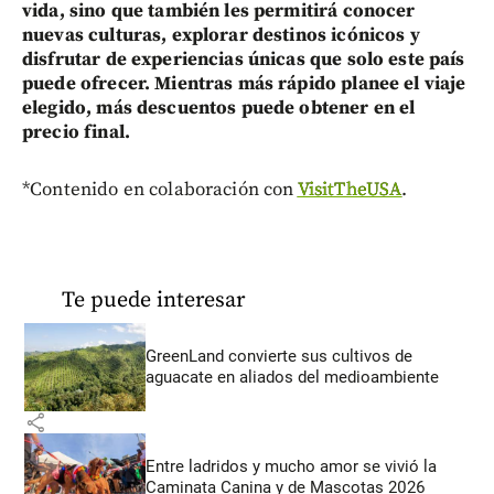
vida, sino que también les permitirá conocer
nuevas culturas, explorar destinos icónicos y
disfrutar de experiencias únicas que solo este país
puede ofrecer. Mientras más rápido planee el viaje
elegido, más descuentos puede obtener en el
precio final.
*Contenido en colaboración con
VisitTheUSA
.
Te puede interesar
GreenLand convierte sus cultivos de
aguacate en aliados del medioambiente
share
Entre ladridos y mucho amor se vivió la
Caminata Canina y de Mascotas 2026