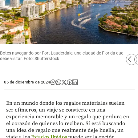
Botes navegando por Fort Lauderdale, una ciudad de Florida que
arrow_back_ios
arro
debe visitar. Foto: Shutterstock
05 de diciembre de 2024
En un mundo donde los regalos materiales suelen
ser efímeros, un viaje se convierte en una
experiencia memorable y un regalo que perdura en
el corazón de quienes lo reciben. Si está buscando
una idea de regalo que realmente deje huella, un
viaje a los
Estados Unidos
puede ser la opción