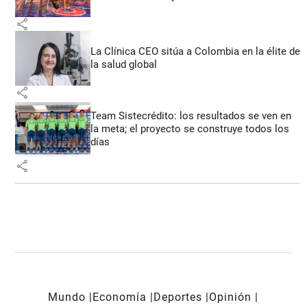
share
La Clínica CEO sitúa a Colombia en la élite de
la salud global
share
Team Sistecrédito: los resultados se ven en
la meta; el proyecto se construye todos los
días
share
Mundo
Economía
Deportes
Opinión