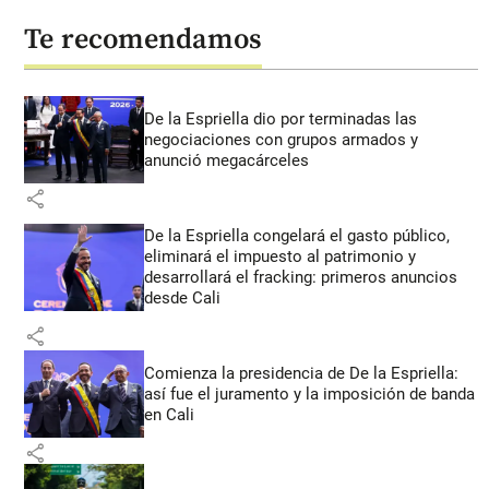
Te recomendamos
De la Espriella dio por terminadas las
negociaciones con grupos armados y
anunció megacárceles
share
De la Espriella congelará el gasto público,
eliminará el impuesto al patrimonio y
desarrollará el fracking: primeros anuncios
desde Cali
share
Comienza la presidencia de De la Espriella:
así fue el juramento y la imposición de banda
en Cali
share