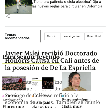
¿Tiene una patineta o cicla eléctrica? Ojo a
las nuevas reglas para circular en Colombia
share
Temas
Ciencia
Investigación
Reino Unido
recomendados
Javier Milei recibió Doctorado
Para seguir leyendo
Honoris Causa en Cali antes de
la posesión de De La Espriella
El mandatario argentino recibió la
condecoración de la Universidad
Santiago de Cali y se refirió a la
Oriente
Críticos
Entretenimiento
Antioqueño
economía de su país. También se reunió
Crónicas
¡Está muy
Flores que
de un Fan