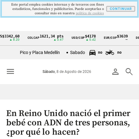
Este portal emplea cookies internas y de terceros con fines
estadísticos, funcionales y publicitarios. Puede aceptarlas o
CONTINUAR
consultar más en nuestra
politica de cookies
2,60
1621,34 pts
$4178
$3639
COLCAP
USD/COP
EUR/COP
DESEMPL
Cintillo
 8.20
▲ 0.67
▲ 0.42
—
de
Pico y Placa Medellín
Sabado
no
no
indicadores
económicos
menu
person
search
Sábado
, 8 de Agosto de 2026
Colombia
En Reino Unido nació el primer
bebé con ADN de tres personas,
¿por qué lo hacen?