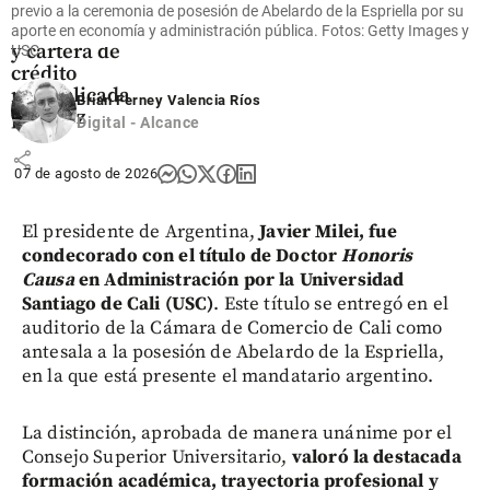
de atención
previo a la ceremonia de posesión de Abelardo de la Espriella por su
automatizada
aporte en economía y administración pública. Fotos: Getty Images y
y cartera de
USC
crédito
multiplicada
Brian Ferney Valencia Ríos
por diez
Digital - Alcance
share
07 de agosto de 2026
El presidente de Argentina,
Javier Milei, fue
condecorado con el título de Doctor
Honoris
Causa
en Administración por la Universidad
Santiago de Cali (USC)
. Este título se entregó en el
auditorio de la Cámara de Comercio de Cali como
antesala a la posesión de Abelardo de la Espriella,
en la que está presente el mandatario argentino.
La distinción, aprobada de manera unánime por el
Consejo Superior Universitario,
valoró la destacada
formación académica, trayectoria profesional y