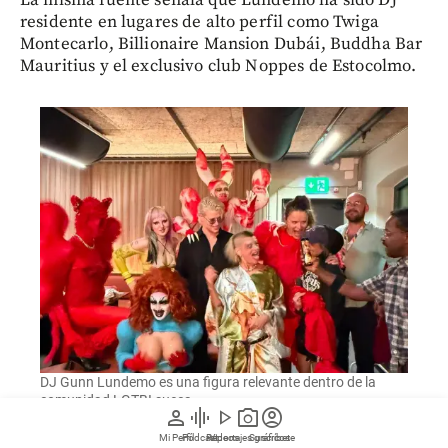
residente en lugares de alto perfil como Twiga
Montecarlo, Billionaire Mansion Dubái, Buddha Bar
Mauritius y el exclusivo club Noppes de Estocolmo.
DJ Gunn Lundemo es una figura relevante dentro de la
comunidad LGTBI sueca.
person
graphic_eq
play_arrow
photo_camera
account_circle
Mi Perfil
Pódcast
Reportajes gráficos
Videos
Suscríbete