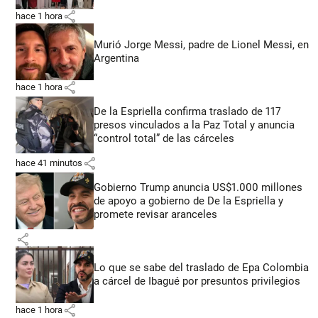
share
hace 1 hora
Murió Jorge Messi, padre de Lionel Messi, en
Argentina
share
hace 1 hora
De la Espriella confirma traslado de 117
presos vinculados a la Paz Total y anuncia
“control total” de las cárceles
share
hace 41 minutos
Gobierno Trump anuncia US$1.000 millones
de apoyo a gobierno de De la Espriella y
promete revisar aranceles
share
Lo que se sabe del traslado de Epa Colombia
a cárcel de Ibagué por presuntos privilegios
share
hace 1 hora