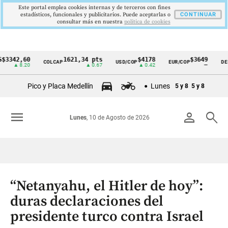
Este portal emplea cookies internas y de terceros con fines
estadísticos, funcionales y publicitarios. Puede aceptarlas o
CONTINUAR
consultar más en nuestra
politica de cookies
2,60
1621,34 pts
$4178
$3649
COLCAP
USD/COP
EUR/COP
DESEMPL
Cintillo
 8.20
▲ 0.67
▲ 0.42
—
de
Pico y Placa Medellín
Lunes
5 y 8
5 y 8
indicadores
económicos
menu
person
search
Lunes
, 10 de Agosto de 2026
Colombia
“Netanyahu, el Hitler de hoy”:
duras declaraciones del
presidente turco contra Israel