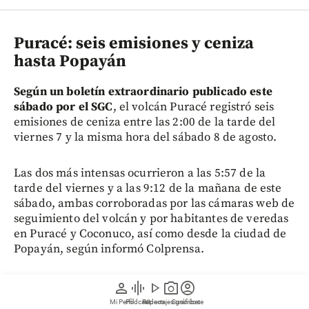
Puracé: seis emisiones y ceniza
hasta Popayán
Según un boletín extraordinario publicado este
sábado por el SGC
, el volcán Puracé registró seis
emisiones de ceniza entre las 2:00 de la tarde del
viernes 7 y la misma hora del sábado 8 de agosto.
Las dos más intensas ocurrieron a las 5:57 de la
tarde del viernes y a las 9:12 de la mañana de este
sábado, ambas corroboradas por las cámaras web de
seguimiento del volcán y por habitantes de veredas
en Puracé y Coconuco, así como desde la ciudad de
Popayán, según informó Colprensa.
La caída de ceniza fue reportada en la cabecera
person
graphic_eq
play_arrow
photo_camera
account_circle
municipal de Coconuco,
en las veredas Cristales y
Mi Perfil
Pódcast
Reportajes gráficos
Videos
Suscríbete