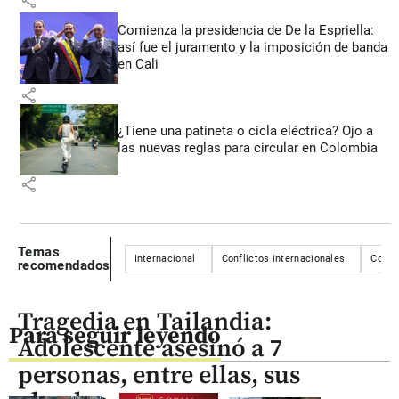
share
Comienza la presidencia de De la Espriella:
así fue el juramento y la imposición de banda
en Cali
share
¿Tiene una patineta o cicla eléctrica? Ojo a
las nuevas reglas para circular en Colombia
share
Temas
Internacional
Conflictos internacionales
Confli
recomendados
Tragedia en Tailandia:
Para seguir leyendo
Adolescente asesinó a 7
personas, entre ellas, sus