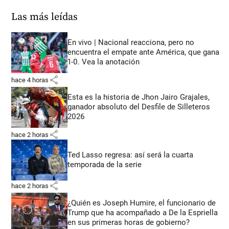
Las más leídas
En vivo | Nacional reacciona, pero no
encuentra el empate ante América, que gana
1-0. Vea la anotación
share
hace 4 horas
Esta es la historia de Jhon Jairo Grajales,
ganador absoluto del Desfile de Silleteros
2026
share
hace 2 horas
Ted Lasso regresa: así será la cuarta
temporada de la serie
share
hace 2 horas
¿Quién es Joseph Humire, el funcionario de
Trump que ha acompañado a De la Espriella
en sus primeras horas de gobierno?