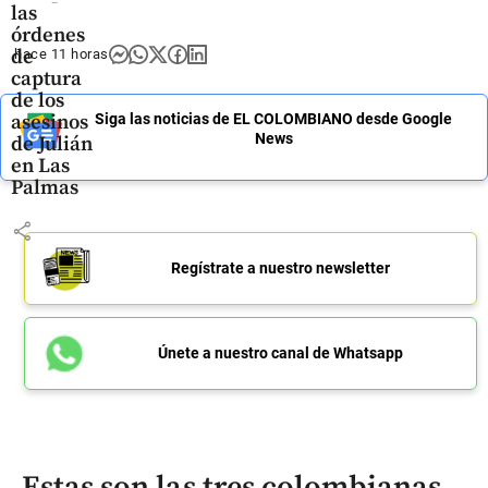
las
órdenes
de
hace 11 horas
captura
de los
asesinos
Siga las noticias de EL COLOMBIANO desde Google
News
de Julián
en Las
Palmas
share
Regístrate a nuestro newsletter
Únete a nuestro canal de Whatsapp
Estas son las tres colombianas