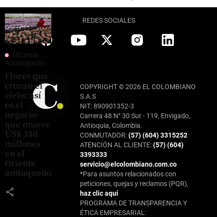
REDES SOCIALES
Oriente
Antioqueño
Flores que
cruzan el
COPYRIGHT © 2026 EL COLOMBIANO
cielo: así
S.A.S
es el
NIT: 890901352-3
negocio
Carrera 48 N° 30 Sur - 119, Envigado,
que mueve
Antioquia, Colombia.
US$ 380
CONMUTADOR:
(57) (604) 3315252
millones
ATENCIÓN AL CLIENTE:
(57) (604)
en el
3393333
Oriente
servicio@elcolombiano.com.co
antioqueño
*Para asuntos relacionados con
peticiones, quejas y reclamos (PQR),
share
haz clic aquí
PROGRAMA DE TRANSPARENCIA Y
ÉTICA EMPRESARIAL: