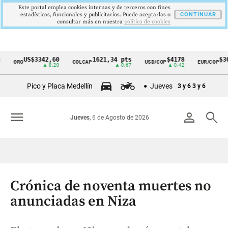
Este portal emplea cookies internas y de terceros con fines
estadísticos, funcionales y publicitarios. Puede aceptarlas o
CONTINUAR
consultar más en nuestra
politica de cookies
US$3342,60
1621,34 pts
$4178
$369
ORO
COLCAP
USD/COP
EUR/COP
Cintillo
▲ 8.20
▲ 0.67
▲ 0.42
de
Pico y Placa Medellín
Jueves
3 y 6
3 y 6
indicadores
económicos
menu
person
search
Jueves
, 6 de Agosto de 2026
Colombia
Crónica de noventa muertes no
anunciadas en Niza