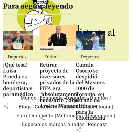
Para seguir leyendo
Regístrate al
newsletter
Deportes
Fútbol
Deportes
¡Qué tesa!
Retirar
Camila
Luisa
proyecto de
Osorio se
Pineda es
inversores
despidió
bombera,
privados de la
del Masters
deportista y
FIFA era
1000 de
paramédico
“absolutamente
Toronto, en
Mundo
Economía
Deportes
Opinión
necesario”, dijo
un año de
share
Arsène Wenger
altibajos
Blogs
Cultura
Tendencias
Tecnología
para la
Entretenimiento
Multimedia
Generación
share
colombiana
Especiales marcas aliadas
Pódcast
share