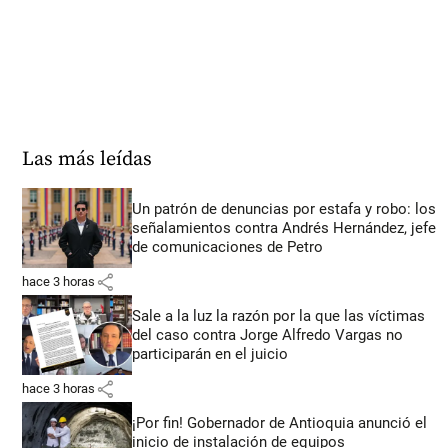
Las más leídas
Un patrón de denuncias por estafa y robo: los
señalamientos contra Andrés Hernández, jefe
de comunicaciones de Petro
share
hace 3 horas
Sale a la luz la razón por la que las víctimas
del caso contra Jorge Alfredo Vargas no
participarán en el juicio
share
hace 3 horas
¡Por fin! Gobernador de Antioquia anunció el
inicio de instalación de equipos