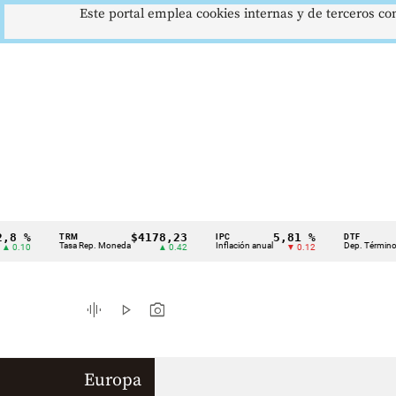
Este portal emplea cookies internas y de terceros con
 %
$4178,23
5,81 %
TRM
IPC
DTF
Cintillo
Tasa Rep. Moneda
Inflación anual
Dep. Término Fijo
.10
▲ 0.42
▼ 0.12
de
indicadores
graphic_eq
play_arrow
photo_camera
económicos
Colombia
Europa