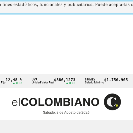
 fines estadísticos, funcionales y publicitarios. Puede aceptarlas
12,48 %
$386,1273
$1.750.905
UVR
SMMLV
B
Unidad Valor Real
Salario Mínimo
P
▲ 0.05
▲ 0.03
—
Sábado
, 8 de Agosto de 2026