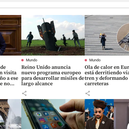
Mundo
Mundo
 de
Reino Unido anuncia
Ola de calor en Eu
 visita
nuevo programa europeo
está derritiendo ví
ño a ese
para desarrollar misiles de
tren y deformando
e no
largo alcance
carreteras
share
share