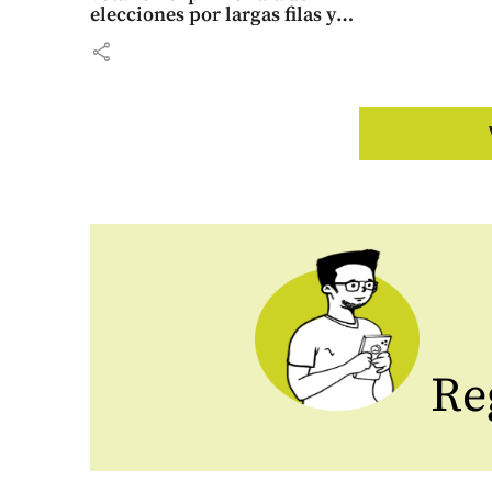
elecciones por largas filas y
retrasos
share
Reg