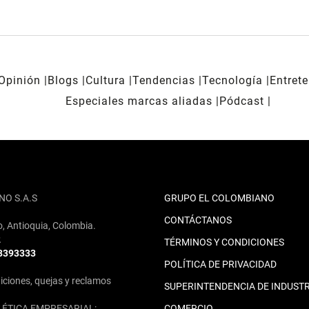
Opinión
Blogs
Cultura
Tendencias
Tecnología
Entret
Especiales marcas aliadas
Pódcast
NO S.A.S
GRUPO EL COLOMBIANO
CONTÁCTANOS
o, Antioquia, Colombia.
2
TÉRMINOS Y CONDICIONES
 3393333
POLÍTICA DE PRIVACIDAD
iciones, quejas y reclamos
SUPERINTENDENCIA DE INDUSTR
ÉTICA EMPRESARIAL:
COMERCIO