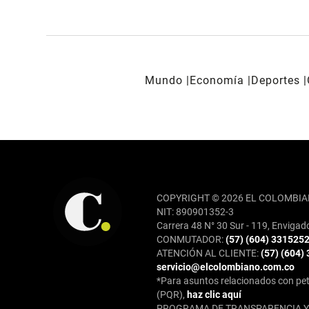
Mundo
Economía
Deportes
REDES SOCIALES
COPYRIGHT © 2026 EL COLOMBIA
NIT: 890901352-3
Carrera 48 N° 30 Sur - 119, Envigad
CONMUTADOR:
(57) (604) 331525
ATENCIÓN AL CLIENTE:
(57) (604)
servicio@elcolombiano.com.co
*Para asuntos relacionados con pet
(PQR),
haz clic aquí
PROGRAMA DE TRANSPARENCIA Y 