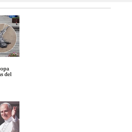
ropa
as del