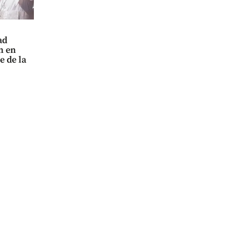
ad
n en
e de la