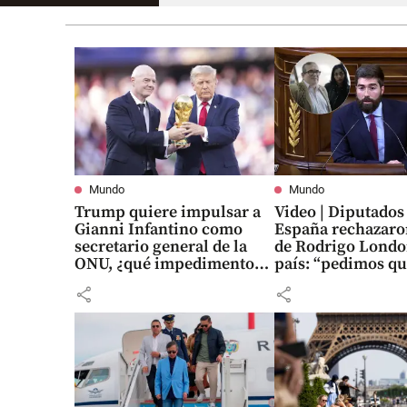
Mundo
Mundo
Trump quiere impulsar a
Video | Diputados
Gianni Infantino como
España rechazaron
secretario general de la
de Rodrigo Londo
ONU, ¿qué impedimentos
país: “pedimos qu
tendría?
vuelva a suceder”
share
share