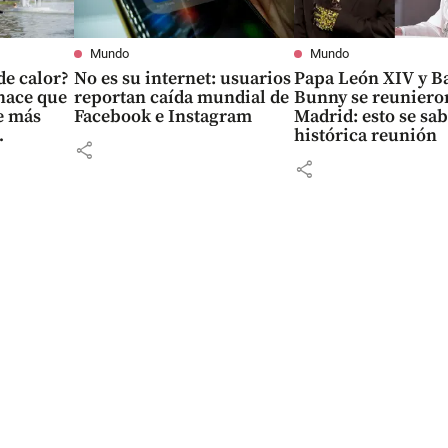
Mundo
Mundo
e calor?
No es su internet: usuarios
Papa León XIV y B
hace que
reportan caída mundial de
Bunny se reuniero
e más
Facebook e Instagram
Madrid: esto se sab
histórica reunión
share
share