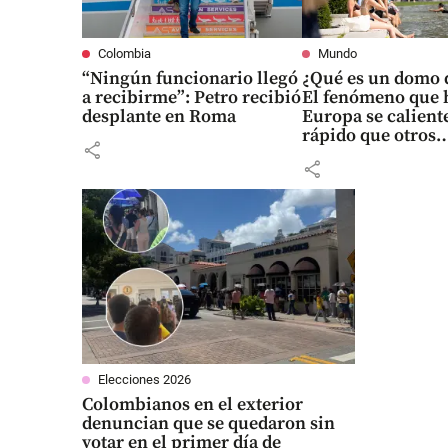
Colombia
Mundo
“Ningún funcionario llegó
¿Qué es un domo d
a recibirme”: Petro recibió
El fenómeno que 
desplante en Roma
Europa se calient
rápido que otros
share
continentes
share
Elecciones 2026
Colombianos en el exterior
denuncian que se quedaron sin
votar en el primer día de