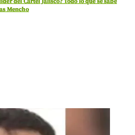
líder del Cártel Jalisco? Todo lo que se sabe
lias Mencho