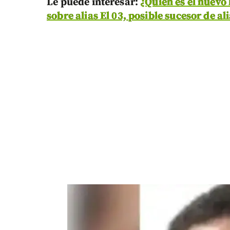
Le puede interesar:
¿Quién es el nuevo 
sobre alias El 03, posible sucesor de a