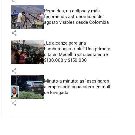
share
Perseidas, un eclipse y más
fenómenos astronómicos de
agosto visibles desde Colombia
share
¿Le alcanza para una
hamburguesa triple? Una primera
cita en Medellín ya cuesta entre
$100.000 y $150.000
share
Minuto a minuto: así asesinaron
a empresario aguacatero en mall
de Envigado
share