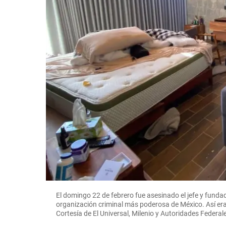
xico
El domingo 22 de febrero fue asesinado el jefe y funda
organización criminal más poderosa de México. Así era
Cortesía de El Universal, Milenio y Autoridades Federa