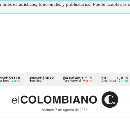
 fines estadísticos, funcionales y publicitarios. Puede aceptarlas
178
$3672
9,9 %
2,8 %
EUR/COP
DESEMPLEO
PIB
TRM
Euro Spot
Tasa Nacional
Crec. Anual
Tasa 
0.42
—
▼ 0.30
▲ 0.10
Viernes
, 7 de Agosto de 2026