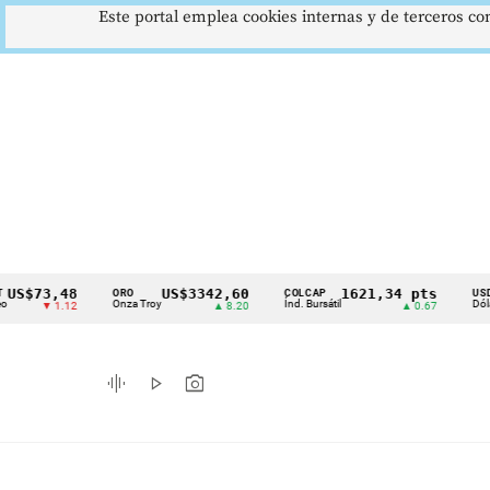
Este portal emplea cookies internas y de terceros con
,48
US$3342,60
1621,34 pts
$4
ORO
COLCAP
USD/COP
Cintillo
Onza Troy
Índ. Bursátil
Dólar Spot
1.12
▲ 8.20
▲ 0.67
▲ 
de
indicadores
graphic_eq
play_arrow
photo_camera
económicos
Colombia