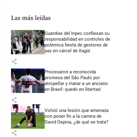
Las más leídas
Guardias del Inpec confiesan su
responsabilidad en controles de
polémica fiesta de gestores de
paz en cárcel de Itagüí
share
Procesaron a reconocida
promesa del São Paulo por
atropellar y matar a un anciano
en Brasil: quedó en libertad
share
Volvió una lesión que amenaza
con poner fin a la carrera de
David Ospina, ¿de qué se trata?
share