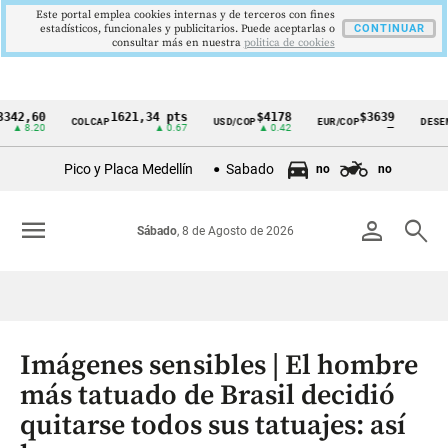
Este portal emplea cookies internas y de terceros con fines
estadísticos, funcionales y publicitarios. Puede aceptarlas o
CONTINUAR
consultar más en nuestra
politica de cookies
0
1621,34 pts
$4178
$3639
9
COLCAP
USD/COP
EUR/COP
DESEMPLEO
Cintillo
0
▲ 0.67
▲ 0.42
—
▼
de
Pico y Placa Medellín
Sabado
no
no
indicadores
económicos
menu
person
search
Sábado
, 8 de Agosto de 2026
Colombia
Imágenes sensibles | El hombre
más tatuado de Brasil decidió
quitarse todos sus tatuajes: así