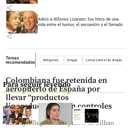
share
Adiós a Alfonso Lizarazo: los hitos de una
vida entre el humor, el secuestro y el Senado
share
Temas
Religiones
Drogas
Lucha contra las drogas
recomendados
Colombiana fue retenida en
Para seguir leyendo
aeropuerto de España por
llevar “productos
liporeductores” sin controles
La mujer llegó al Aeropuerto de Bilbao