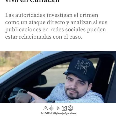
Las autoridades investigan el crimen
como un ataque directo y analizan si sus
publicaciones en redes sociales pueden
estar relacionadas con el caso.
person
graphic_eq
play_arrow
photo_camera
account_circle
Mi Perfil
Pódcast
Reportajes gráficos
Videos
Suscríbete