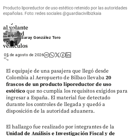
en
Producto liporeductor de uso estético retenido por las autoridades
Medellín:
españolas. Foto: redes sociales @guardiacivilbizkaia
140
mujeres
al volante
y récord
Saray González Toro
de
vehículos
05 de agosto de 2026
share
El equipaje de una pasajera que llegó desde
Colombia al Aeropuerto de Bilbao llevaba
20
frascos de un producto liporeductor de uso
estético
que no cumplía los requisitos exigidos para
ingresar a España. El material fue detectado
durante los controles de llegada y quedó a
disposición de la autoridad aduanera.
El hallazgo fue realizado por integrantes de la
Unidad de Análisis e Investigación Fiscal y de