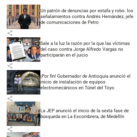
Un patrón de denuncias por estafa y robo: los
señalamientos contra Andrés Hernández, jefe
de comunicaciones de Petro
share
Sale a la luz la razón por la que las víctimas
del caso contra Jorge Alfredo Vargas no
participarán en el juicio
share
¡Por fin! Gobernador de Antioquia anunció el
inicio de instalación de equipos
electromecánicos en Túnel del Toyo
share
La JEP anunció el inicio de la sexta fase de
búsqueda en La Escombrera, de Medellín
share