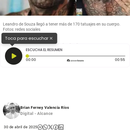
Leandro de Souza llegó a tener más de 170 tatuajes en su cuerpo.
Fotos: redes sociales
×
Toca para escuchar
1
2
3
4
5
ESCUCHA EL RESUMEN
Tiempo transcurrido: 0 segundos
Du
00:00
00:55
Brian Ferney Valencia Ríos
Digital - Alcance
30 de abril de 2025