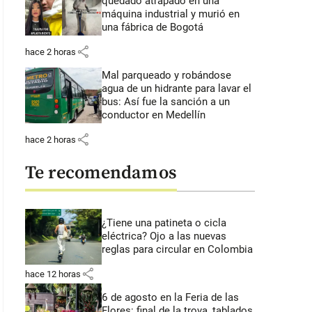
quedado atrapado en una
máquina industrial y murió en
una fábrica de Bogotá
share
hace 2 horas
Mal parqueado y robándose
agua de un hidrante para lavar el
bus: Así fue la sanción a un
conductor en Medellín
share
hace 2 horas
Te recomendamos
¿Tiene una patineta o cicla
eléctrica? Ojo a las nuevas
reglas para circular en Colombia
share
hace 12 horas
6 de agosto en la Feria de las
Flores: final de la trova, tablados