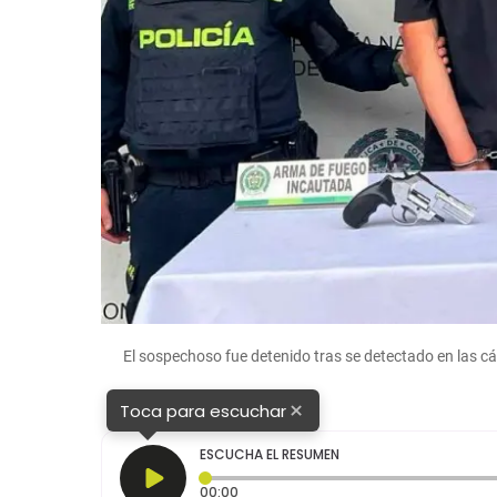
El sospechoso fue detenido tras se detectado en las c
×
Toca para escuchar
ESCUCHA EL RESUMEN
Tiempo transcurrido: 0 segundos
00:00