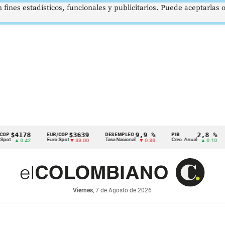
 fines estadísticos, funcionales y publicitarios. Puede aceptarlas
178
$3639
9,9 %
2,8 %
EUR/COP
DESEMPLEO
PIB
TRM
Euro Spot
Tasa Nacional
Crec. Anual
Tasa 
0.42
▼ 33.00
▼ 0.30
▲ 0.10
Viernes
, 7 de Agosto de 2026