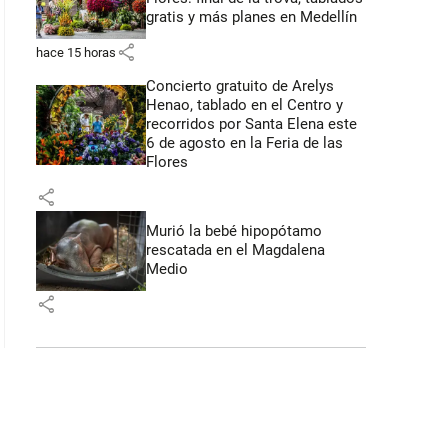
gratis y más planes en Medellín
share
hace 15 horas
Concierto gratuito de Arelys
Henao, tablado en el Centro y
recorridos por Santa Elena este
6 de agosto en la Feria de las
Flores
share
Murió la bebé hipopótamo
rescatada en el Magdalena
Medio
share