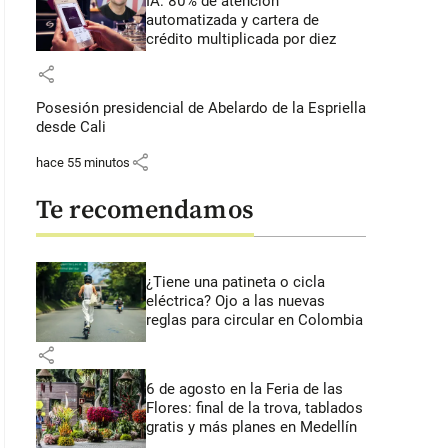
IA: 80% de atención
automatizada y cartera de
crédito multiplicada por diez
share
Posesión presidencial de Abelardo de la Espriella
desde Cali
share
hace 55 minutos
Te recomendamos
¿Tiene una patineta o cicla
eléctrica? Ojo a las nuevas
reglas para circular en Colombia
share
6 de agosto en la Feria de las
Flores: final de la trova, tablados
gratis y más planes en Medellín