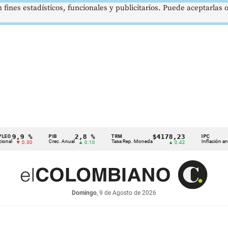
 fines estadísticos, funcionales y publicitarios. Puede aceptarlas
9 %
2,8 %
$4178,23
5,8
PIB
TRM
IPC
Crec. Anual
Tasa Rep. Moneda
Inflación anual
 0.30
▲ 0.10
▲ 0.42
▼ 
Domingo
, 9 de Agosto de 2026