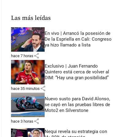
Las más leídas
En vivo | Arrancó la posesión de
De la Espriella en Cali: Congreso
ya hizo llamado a lista
share
hace 7 horas
Exclusivo | Juan Fernando
Quintero está cerca de volver al
DIM: “Hay una gran posibilidad”
share
hace 35 minutos
Nuevo susto para David Alonso,
se cayó en las pruebas libres de
Moto2 en Silverstone
share
hace 3 horas
Nequi revela su estrategia con