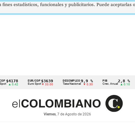
 fines estadísticos, funcionales y publicitarios. Puede aceptarlas
178
$3639
9,9 %
2,8 %
EUR/COP
DESEMPLEO
PIB
TRM
Euro Spot
Tasa Nacional
Crec. Anual
Tasa
0.42
▼ 33.00
▼ 0.30
▲ 0.10
Viernes
, 7 de Agosto de 2026