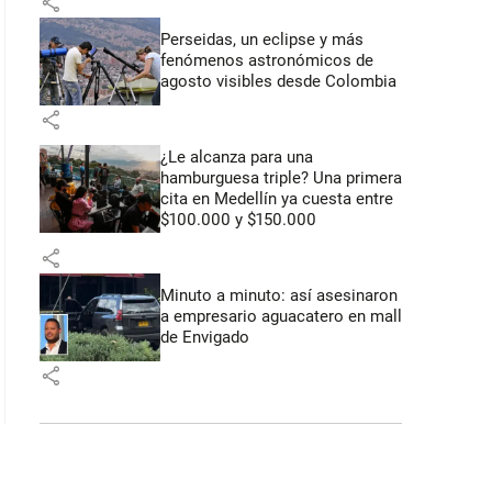
share
Perseidas, un eclipse y más
fenómenos astronómicos de
agosto visibles desde Colombia
share
¿Le alcanza para una
hamburguesa triple? Una primera
cita en Medellín ya cuesta entre
$100.000 y $150.000
share
Minuto a minuto: así asesinaron
a empresario aguacatero en mall
de Envigado
share