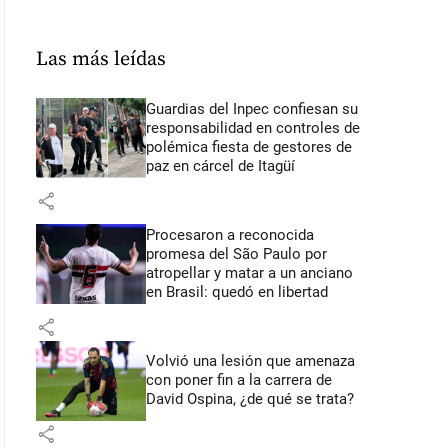
Las más leídas
Guardias del Inpec confiesan su
responsabilidad en controles de
polémica fiesta de gestores de
paz en cárcel de Itagüí
share
Procesaron a reconocida
promesa del São Paulo por
atropellar y matar a un anciano
en Brasil: quedó en libertad
share
Volvió una lesión que amenaza
con poner fin a la carrera de
David Ospina, ¿de qué se trata?
share