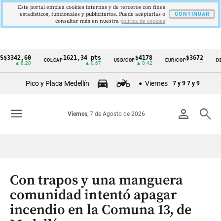
Este portal emplea cookies internas y de terceros con fines
estadísticos, funcionales y publicitarios. Puede aceptarlas o
CONTINUAR
consultar más en nuestra
politica de cookies
2,60
1621,34 pts
$4178
$3672
COLCAP
USD/COP
EUR/COP
DESEMPL
Cintillo
 8.20
▲ 0.67
▲ 0.42
—
de
Pico y Placa Medellín
Viernes
7 y 9
7 y 9
indicadores
económicos
menu
person
search
Viernes
, 7 de Agosto de 2026
Colombia
Con trapos y una manguera
comunidad intentó apagar
incendio en la Comuna 13, de