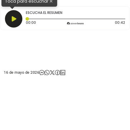
×
Toca para escuchar
ESCUCHA EL RESUMEN
Tiempo transcurrido: 0 segundos
Du
00:00
00:42
16 de mayo de 2026