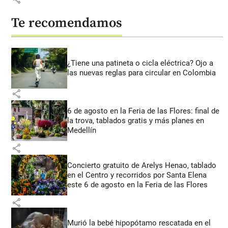
Te recomendamos
¿Tiene una patineta o cicla eléctrica? Ojo a
las nuevas reglas para circular en Colombia
share
6 de agosto en la Feria de las Flores: final de
la trova, tablados gratis y más planes en
Medellín
share
Concierto gratuito de Arelys Henao, tablado
en el Centro y recorridos por Santa Elena
este 6 de agosto en la Feria de las Flores
share
Murió la bebé hipopótamo rescatada en el