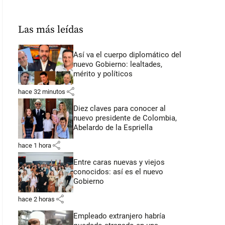
Las más leídas
Así va el cuerpo diplomático del
nuevo Gobierno: lealtades,
mérito y políticos
share
hace 32 minutos
Diez claves para conocer al
nuevo presidente de Colombia,
Abelardo de la Espriella
share
hace 1 hora
Entre caras nuevas y viejos
conocidos: así es el nuevo
Gobierno
share
hace 2 horas
Empleado extranjero habría