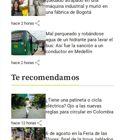
quedado atrapado en una
máquina industrial y murió en
una fábrica de Bogotá
share
hace 2 horas
Mal parqueado y robándose
agua de un hidrante para lavar el
bus: Así fue la sanción a un
conductor en Medellín
share
hace 2 horas
Te recomendamos
¿Tiene una patineta o cicla
eléctrica? Ojo a las nuevas
reglas para circular en Colombia
share
hace 12 horas
6 de agosto en la Feria de las
Flores: final de la trova, tablados