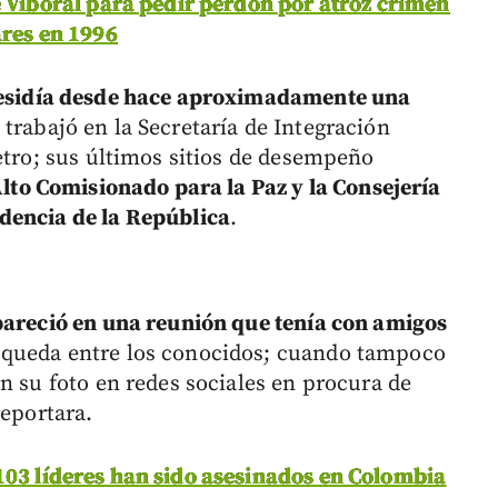
e Viboral para pedir perdón por atroz crimen
ares en 1996
esidía desde hace aproximadamente una
 trabajó en la Secretaría de Integración
etro; sus últimos sitios de desempeño
Alto Comisionado para la Paz y la Consejería
dencia de la República
.
pareció en una reunión que tenía con amigos
squeda entre los conocidos; cuando tampoco
n su foto en redes sociales en procura de
reportara.
03 líderes han sido asesinados en Colombia