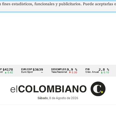
 fines estadísticos, funcionales y publicitarios. Puede aceptarlas
78
$3639
9,9 %
2,8 %
EUR/COP
DESEMPLEO
PIB
TRM
Euro Spot
Tasa Nacional
Crec. Anual
Tasa R
42
—
▼ 0.30
▲ 0.10
Sábado
, 8 de Agosto de 2026