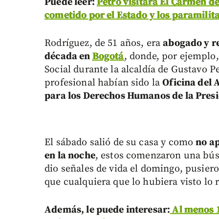
Puede leer:
Petro visitará El Carmen d
cometido por el Estado y los paramilit
Rodríguez, de 51 años, era
abogado y r
década en
Bogotá
, donde, por ejemplo,
Social durante la alcaldía de Gustavo P
profesional habían sido la
Oficina del 
para los Derechos Humanos de la Presi
El sábado salió de su casa y como
no a
en la noche
, estos comenzaron una bú
dio señales de vida el domingo, pusiero
que cualquiera que lo hubiera visto lo 
Además, le puede interesar:
Al menos 1