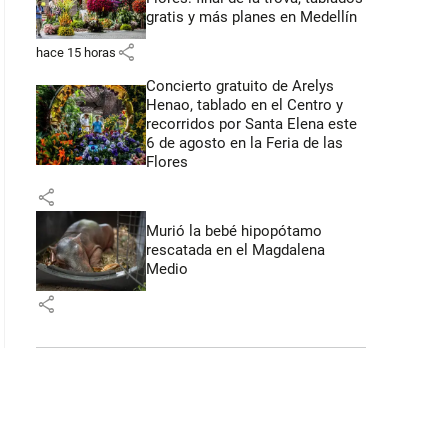
gratis y más planes en Medellín
share
hace 15 horas
Concierto gratuito de Arelys
Henao, tablado en el Centro y
recorridos por Santa Elena este
6 de agosto en la Feria de las
Flores
share
Murió la bebé hipopótamo
rescatada en el Magdalena
Medio
share