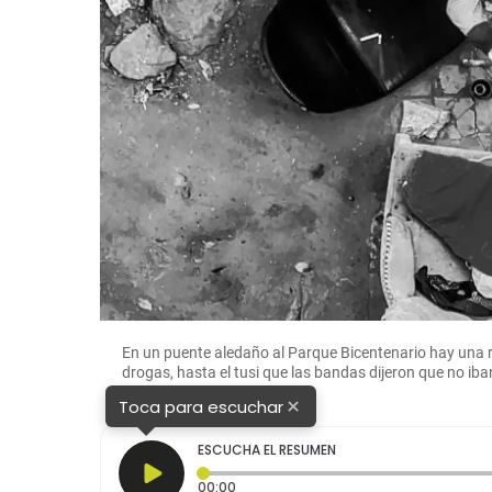
En un puente aledaño al Parque Bicentenario hay una re
drogas, hasta el tusi que las bandas dijeron que no ib
×
Toca para escuchar
ESCUCHA EL RESUMEN
Tiempo transcurrido: 0 segundos
00:00