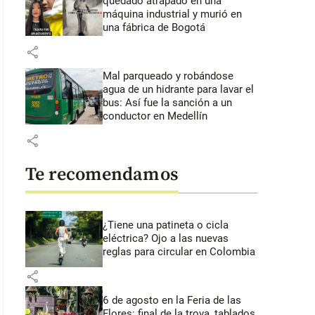
quedado atrapado en una
máquina industrial y murió en
una fábrica de Bogotá
share
Mal parqueado y robándose
agua de un hidrante para lavar el
bus: Así fue la sanción a un
conductor en Medellín
share
Te recomendamos
¿Tiene una patineta o cicla
eléctrica? Ojo a las nuevas
reglas para circular en Colombia
share
6 de agosto en la Feria de las
Flores: final de la trova, tablados