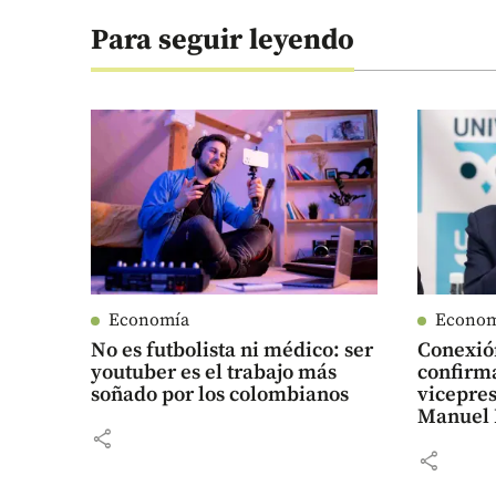
Para seguir leyendo
Economía
Econo
No es futbolista ni médico: ser
Conexió
youtuber es el trabajo más
confirma
soñado por los colombianos
vicepres
Manuel 
share
share