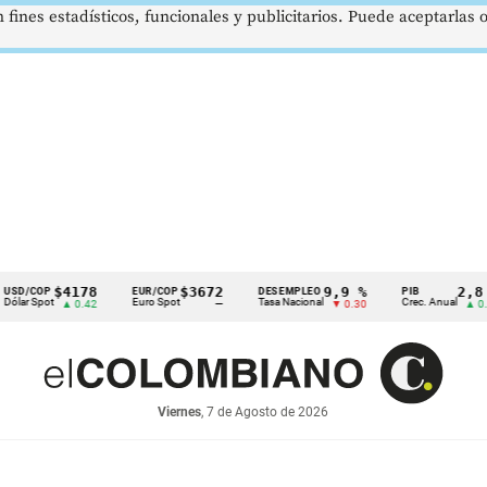
 fines estadísticos, funcionales y publicitarios. Puede aceptarlas
$4178
$3672
9,9 %
2,8 %
EUR/COP
DESEMPLEO
PIB
T
Euro Spot
Tasa Nacional
Crec. Anual
T
▲ 0.42
—
▼ 0.30
▲ 0.10
Viernes
, 7 de Agosto de 2026