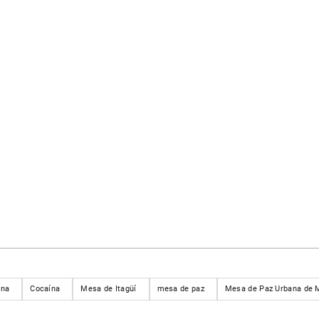
ana
Cocaína
Mesa de Itagüí
mesa de paz
Mesa de Paz Urbana de Me