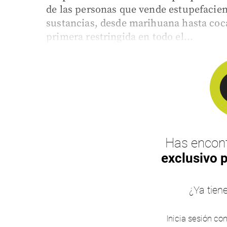
de las personas que vende estupefacient
sustancias, desde marihuana hasta coca
primera restringida en todo el...
Has encont
exclusivo 
¿Ya tien
Inicia sesión co