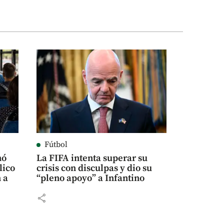
Fútbol
nó
La FIFA intenta superar su
lico
crisis con disculpas y dio su
 a
“pleno apoyo” a Infantino
share