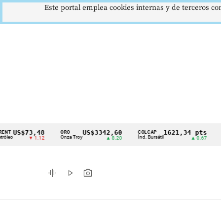
Este portal emplea cookies internas y de terceros con
73,48
US$3342,60
1621,34 pts
ORO
COLCAP
USD/COP
Cintillo
Onza Troy
Índ. Bursátil
Dólar Spot
▼ 1.12
▲ 8.20
▲ 0.67
de
indicadores
graphic_eq
play_arrow
photo_camera
económicos
Colombia