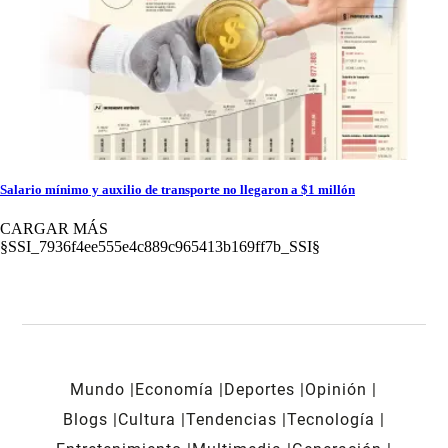
Salario mínimo y auxilio de transporte no llegaron a $1 millón
CARGAR MÁS
§SSI_7936f4ee555e4c889c965413b169ff7b_SSI§
Mundo
Economía
Deportes
Opinión
Blogs
Cultura
Tendencias
Tecnología