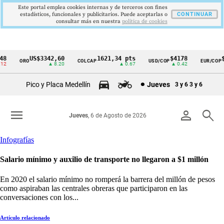
Este portal emplea cookies internas y de terceros con fines
estadísticos, funcionales y publicitarios. Puede aceptarlas o
CONTINUAR
consultar más en nuestra
politica de cookies
US$3342,60
1621,34 pts
$4178
$36
ORO
COLCAP
USD/COP
EUR/COP
Cintillo
▲ 8.20
▲ 0.67
▲ 0.42
de
Pico y Placa Medellín
Jueves
3 y 6
3 y 6
indicadores
económicos
menu
person
search
Jueves
, 6 de Agosto de 2026
Colombia
Infografías
Salario mínimo y auxilio de transporte no llegaron a $1 millón
En 2020 el salario mínimo no romperá la barrera del millón de pesos
como aspiraban las centrales obreras que participaron en las
conversaciones con los...
Artículo relacionado