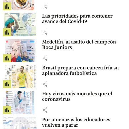
share
Las prioridades para contener
avance del Covid-19
share
Medellín, al asalto del campeón
Boca Juniors
share
Brasil prepara con cabeza fría su
aplanadora futbolística
share
Hay virus más mortales que el
coronavirus
share
Por amenazas los educadores
vuelven a parar