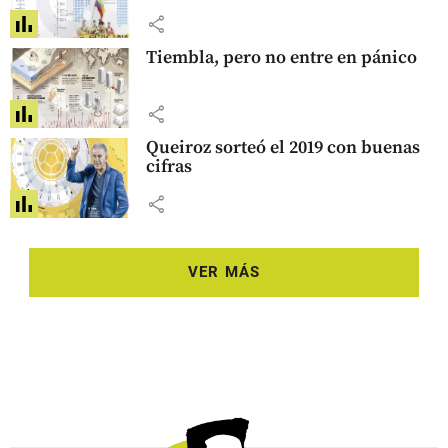
share
Tiembla, pero no entre en pánico
share
Queiroz sorteó el 2019 con buenas
cifras
share
VER MÁS