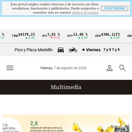
Este portal emplea cookies internas y de terceros con fines
estadísticos, funcionales y publicitarios. Puede aceptarlas o
CONTINUAR
consultar más en nuestra
politica de cookies
%
$4178,23
5,81 %
12,48 %
$386,1273
TRM
IPC
DTF
UVR
SMM
Cintillo
0
▲ 0.42
▼ 0.12
▲ 0.05
▲ 0.03
de
Pico y Placa Medellín
Viernes
7 y 9
7 y 9
indicadores
económicos
menu
person
search
Viernes
, 7 de Agosto de 2026
Colombia
Multimedia
Reportajes gráficos
Videos
Infografías