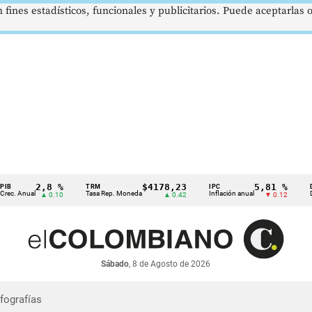
 fines estadísticos, funcionales y publicitarios. Puede aceptarlas
2,8 %
$4178,23
5,81 %
TRM
IPC
DTF
. Anual
Tasa Rep. Moneda
Inflación anual
Dep. 
▲ 0.10
▲ 0.42
▼ 0.12
Sábado
, 8 de Agosto de 2026
nfografías