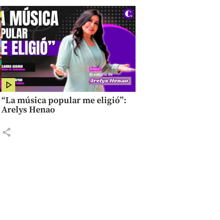
“La música popular me eligió”:
Arelys Henao
share