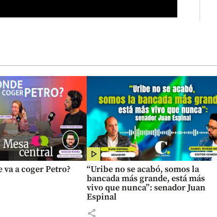
 va a coger Petro?
“Uribe no se acabó, somos la
bancada más grande, está más
vivo que nunca”: senador Juan
Espinal
share