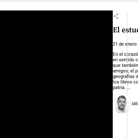
share
El est
21 de enero
En el corazó
en sentido c
que también
amigos; el 
geografías d
los libros c
patria. ...
Alf