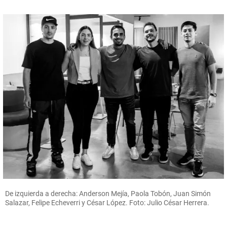
De izquierda a derecha: Anderson Mejía, Paola Tobón, Juan Simón
Salazar, Felipe Echeverri y César López. Foto: Julio César Herrera.