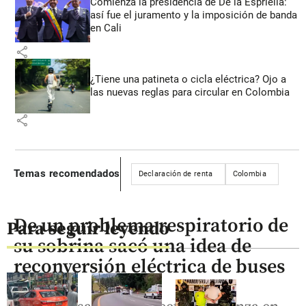
Comienza la presidencia de De la Espriella:
así fue el juramento y la imposición de banda
en Cali
share
¿Tiene una patineta o cicla eléctrica? Ojo a
las nuevas reglas para circular en Colombia
share
Temas recomendados
Declaración de renta
Colombia
De un problema respiratorio de
Para seguir leyendo
su sobrina sacó una idea de
reconversión eléctrica de buses