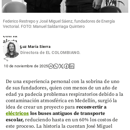
de ceniza
en el
volcán
Puracé:
Federico Restrepo y José Miguel Sáenz, fundadores de Energía
así está la
Vectorial. FOTO: Manuel Saldarriaga Quintero
situación
con la
alerta
naranja
Luz María Sierra
Directora de EL COLOMBIANO.
share
10 de noviembre de 2025
De una experiencia personal con la sobrina de uno
de sus fundadores, quien con menos de un año de
edad ya padecía problemas respiratorios debido a la
contaminación atmosférica en Medellín, surgió la
idea de crear un proyecto para
reconvertir a
eléctricos
los buses antiguos de transporte
escolar,
reduciendo hasta en un 60% los costos de
este proceso. La historia la cuentan José Miguel