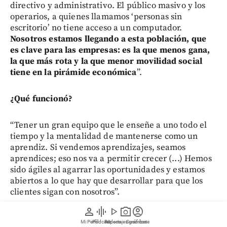
directivo y administrativo. El público masivo y los
operarios, a quienes llamamos ‘personas sin
escritorio’ no tiene acceso a un computador.
Nosotros estamos llegando a esta población, que
es clave para las empresas: es la que menos gana,
la que más rota y la que menor movilidad social
tiene en la pirámide económica
”.
¿Qué funcionó?
“Tener un gran equipo que le enseñe a uno todo el
tiempo y la mentalidad de mantenerse como un
aprendiz. Si vendemos aprendizajes, seamos
aprendices; eso nos va a permitir crecer (...) Hemos
sido ágiles al agarrar las oportunidades y estamos
abiertos a lo que hay que desarrollar para que los
clientes sigan con nosotros”.
person
graphic_eq
play_arrow
photo_camera
account_circle
“En América Latina, donde el 10 % de las personas más
Mi Perfil
Pódcast
Reportajes gráficos
Videos
Suscríbete
ricas gana 12 veces más que el 10 % de las personas más