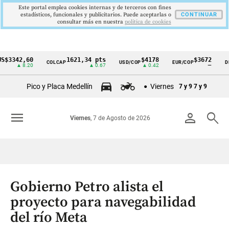
Este portal emplea cookies internas y de terceros con fines
estadísticos, funcionales y publicitarios. Puede aceptarlas o
CONTINUAR
consultar más en nuestra
politica de cookies
2,60
1621,34 pts
$4178
$3672
COLCAP
USD/COP
EUR/COP
DESEMP
Cintillo
▲ 8.20
▲ 0.67
▲ 0.42
—
de
Pico y Placa Medellín
Viernes
7 y 9
7 y 9
indicadores
económicos
menu
person
search
Viernes
, 7 de Agosto de 2026
Colombia
Gobierno Petro alista el
proyecto para navegabilidad
del río Meta