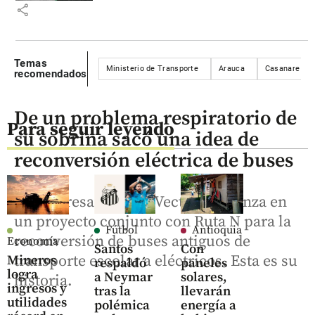
share
Temas
Ministerio de Transporte
Arauca
Casanare
recomendados
De un problema respiratorio de
Para seguir leyendo
su sobrina sacó una idea de
reconversión eléctrica de buses
La empresa Energía Vectorial avanza en
un proyecto conjunto con Ruta N para la
Fútbol
Antioquia
reconversión de buses antiguos de
Economía
Santos
Con
transporte escolar a eléctricos. Esta es su
Mineros
respaldó
paneles
logra
a Neymar
solares,
historia.
ingresos y
tras la
llevarán
utilidades
polémica
energía a