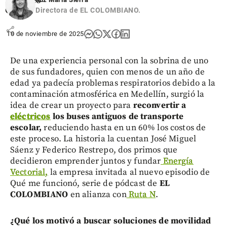
Leagues
Cup
Directora de EL COLOMBIANO.
share
10 de noviembre de 2025
De una experiencia personal con la sobrina de uno
de sus fundadores, quien con menos de un año de
edad ya padecía problemas respiratorios debido a la
contaminación atmosférica en Medellín, surgió la
idea de crear un proyecto para
reconvertir a
eléctricos
los buses antiguos de transporte
escolar,
reduciendo hasta en un 60% los costos de
este proceso. La historia la cuentan José Miguel
Sáenz y Federico Restrepo, dos primos que
decidieron emprender juntos y fundar
Energía
Vectorial,
la empresa invitada al nuevo episodio de
Qué me funcionó, serie de pódcast de
EL
COLOMBIANO
en alianza con
Ruta N
.
¿Qué los motivó a buscar soluciones de movilidad