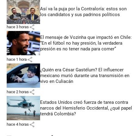
Así va la puja por la Contraloría: estos son
los candidatos y sus padrinos políticos
share
hace 3 horas
El mensaje de Vozinha que impactó en Chile:
“En el fútbol no hay presión, la verdadera
presión es no tener nada para comer”
share
hace 1 hora
¿Quién era César Gastélum? El influencer
mexicano murió durante una transmisión en
vivo en Culiacán
share
hace 2 horas
Estados Unidos creó fuerza de tarea contra
narcos del Hemisferio Occidental, ¿qué papel
tendrá Colombia?
share
hace 4 horas