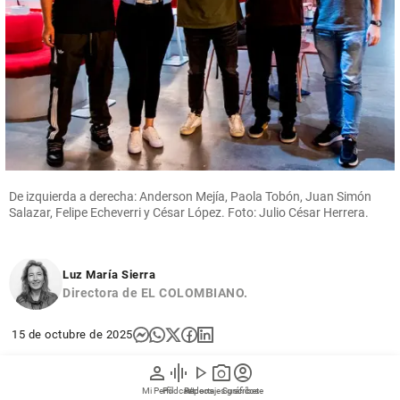
De izquierda a derecha: Anderson Mejía, Paola Tobón, Juan Simón
Salazar, Felipe Echeverri y César López. Foto: Julio César Herrera.
Luz María Sierra
Directora de EL COLOMBIANO.
15 de octubre de 2025
person
graphic_eq
play_arrow
photo_camera
account_circle
Convertir el aprendizaje en una experiencia ágil,
Mi Perfil
Pódcast
Reportajes gráficos
Videos
Suscríbete