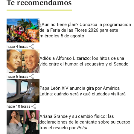
Te recomendamos
¿Aún no tiene plan? Conozca la programación
de la Feria de las Flores 2026 para este
miércoles 5 de agosto
share
hace 4 horas
Adiós a Alfonso Lizarazo: los hitos de una
vida entre el humor, el secuestro y el Senado
share
hace 6 horas
Papa León XIV anuncia gira por América
Latina: cuándo será y qué ciudades visitará
share
hace 10 horas
Ariana Grande y su cambio físico: las
declaraciones de la cantante sobre su cuerpo
tras el revuelo por
Petal