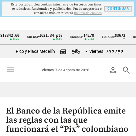
Este portal emplea cookies internas y de terceros con fines
estadísticos, funcionales y publicitarios. Puede aceptarlas o
CONTINUAR
consultar más en nuestra
politica de cookies
42,60
1621,34 pts
$4178
$3672
COLCAP
USD/COP
EUR/COP
DESEMP
Cintillo
▲ 8.20
▲ 0.67
▲ 0.42
—
de
Pico y Placa Medellín
Viernes
7 y 9
7 y 9
indicadores
económicos
menu
person
search
Viernes
, 7 de Agosto de 2026
Colombia
El Banco de la República emite
las reglas con las que
funcionará el “Pix” colombiano