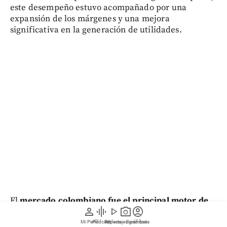
este desempeño estuvo acompañado por una
expansión de los márgenes y una mejora
significativa en la generación de utilidades.
El
mercado colombiano fue el principal motor de
person
graphic_eq
play_arrow
photo_camera
account_circle
crecimiento del grupo durante el semestre.
Los
ingresos en el país alcanzaron $6,6 billones, con un
Mi Perfil
Pódcast
Reportajes gráficos
Videos
Suscríbete