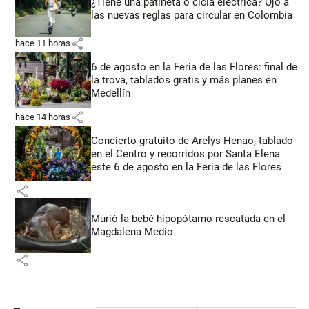
¿Tiene una patineta o cicla eléctrica? Ojo a
las nuevas reglas para circular en Colombia
share
hace 11 horas
6 de agosto en la Feria de las Flores: final de
la trova, tablados gratis y más planes en
Medellín
share
hace 14 horas
Concierto gratuito de Arelys Henao, tablado
en el Centro y recorridos por Santa Elena
este 6 de agosto en la Feria de las Flores
share
Murió la bebé hipopótamo rescatada en el
Magdalena Medio
share